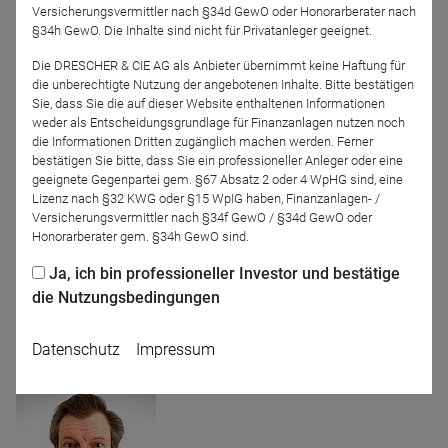
Versicherungsvermittler nach §34d GewO oder Honorarberater nach
§34h GewO. Die Inhalte sind nicht für Privatanleger geeignet.
Referenten
Die DRESCHER & CIE AG als Anbieter übernimmt keine Haftung für
die unberechtigte Nutzung der angebotenen Inhalte. Bitte bestätigen
Sie, dass Sie die auf dieser Website enthaltenen Informationen
weder als Entscheidungsgrundlage für Finanzanlagen nutzen noch
die Informationen Dritten zugänglich machen werden. Ferner
bestätigen Sie bitte, dass Sie ein professioneller Anleger oder eine
geeignete Gegenpartei gem. §67 Absatz 2 oder 4 WpHG sind, eine
Lizenz nach §32 KWG oder §15 WpIG haben, Finanzanlagen- /
Versicherungsvermittler nach §34f GewO / §34d GewO oder
Honorarberater gem. §34h GewO sind.
Birgitte Olsen
Thomas Meyer
Bellevue Asset
Degroof Petercam Asset
Ja, ich bin professioneller Investor und bestätige
Management
Management
die Nutzungsbedingungen
Moderation
Datenschutz
Impressum