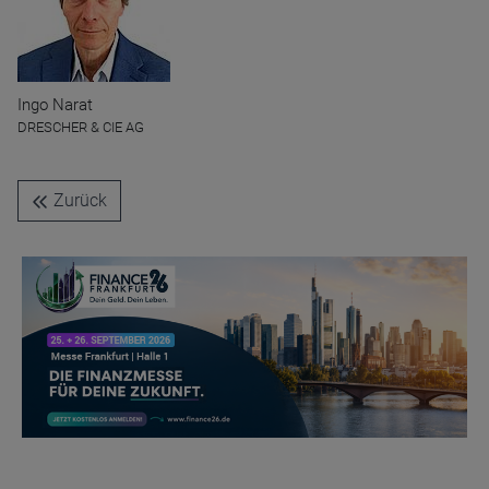
Name
CPref
Ingo Narat
Anbieter
D&C
DRESCHER & CIE AG
Zweck
Ablauf
1 Jahr
Zurück