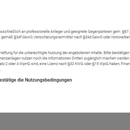
e Themen und Unternehmen eignen sich derzeit besonders für In
 ausschließlich an professionelle Anleger und geeignete Gegenparteien gem. §6
 gemäß §34f GewO, Versicherungsvermittler nach §34d GewO oder Honorarberate
foliomanager des OVID Asia Pacific Infrastructure Equity.
tung für die unberechtigte Nutzung der angebotenen Inhalte. Bitte bestätigen 
anzanlagen nutzen noch die Informationen Dritten zugänglich machen werden. Fe
atz 2 oder 4 WpHG sind, eine Lizenz nach §32 KWG oder §15 WpIG haben, Finan
.
 bestätige die Nutzungsbedingungen