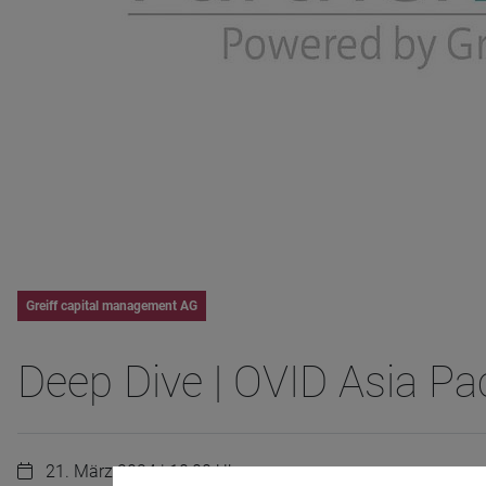
Greiff capital management AG
Deep Dive | OVID Asia Pac
21. März 2024 | 10:00 Uhr