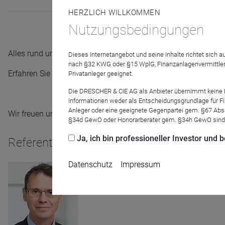
HERZLICH WILLKOMMEN
Nutzungsbedingungen
Alles rund um den Wirtschaftsraum Asien und Pazifik! Welch
Dieses Internetangebot und seine Inhalte richtet sich
nach §32 KWG oder §15 WplG, Finanzanlagenvermittler
Erfahren Sie es am 21.03. von Christof Schmidbauer, dem Port
Privatanleger geeignet.
Die DRESCHER & CIE AG als Anbieter übernimmt keine Haf
Informationen weder als Entscheidungsgrundlage für Fin
Anleger oder eine geeignete Gegenpartei gem. §67 Abs
Wir freuen uns auf Ihre Fragen!
§34d GewO oder Honorarberater gem. §34h GewO sind
Ja, ich bin professioneller Investor und
Referenten
Datenschutz
Impressum