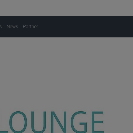
s
News
Partner