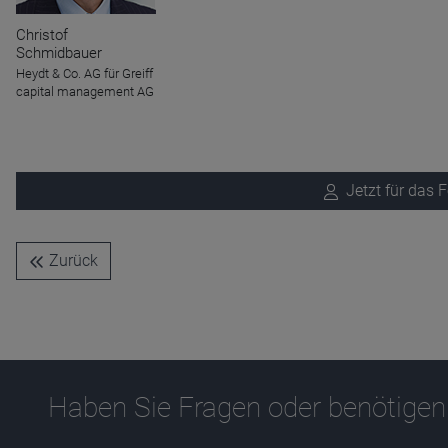
Name
CPref
Christof
Anbieter
D&C
Schmidbauer
Zweck
Heydt & Co. AG für Greiff
Ablauf
1 Jahr
capital management AG
Jetzt für das
Zurück
Haben Sie Fragen oder benötigen