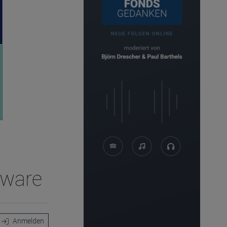
tware
Anmelden