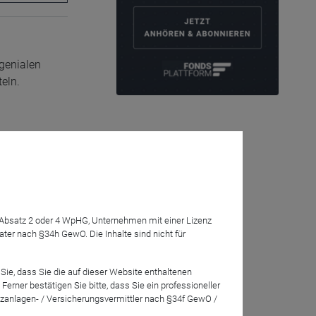
 genialen
eln.
ein das IIS
oder die
7 Absatz 2 oder 4 WpHG, Unternehmen mit einer Lizenz
isierung des
r nach §34h GewO. Die Inhalte sind nicht für
ale Zusage des
Sie, dass Sie die auf dieser Website enthaltenen
rner bestätigen Sie bitte, dass Sie ein professioneller
zanlagen- / Versicherungsvermittler nach §34f GewO /