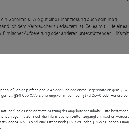
 ein Geheimnis. Wie gut eine Finanzlösung auch sein mag,
ändlich dem Verbraucher zu erläutern ist. Sei es mit Hilfe eines
filmischer Aufbereitung oder anderen unterstützenden Hilfsmitt
ent Strategy (IIS)" ist das ebenso. Klar überzeugt hier bereits all
 Versicherern, ebenso wie der Whole-Life-Tarif, der Treuebonus 
 ausschließlich an professionelle Anleger und geeignete Gegenparteien gem. §6
legen glauben darf, bringt in den allermeisten Fällen die Visual
 gemäß §34f GewO, Versicherungsvermittler nach §34d GewO oder Honorarberate
software des Softwarehauses Empirich den Ausschlag für die fin
tung für die unberechtigte Nutzung der angebotenen Inhalte. Bitte bestätigen 
anzanlagen nutzen noch die Informationen Dritten zugänglich machen werden. Fe
atz 2 oder 4 WpHG sind, eine Lizenz nach §32 KWG oder §15 WpIG haben, Finan
.