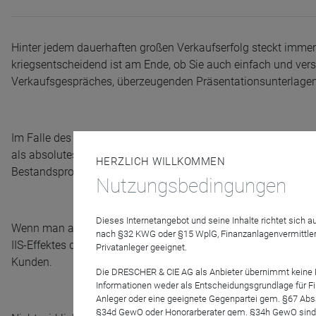
Hinter jedem dauerhaften großen Verkaufserfolg steckt immer
kriegsentscheidend ist am Ende, ob Sie auch einfach und verst
Verkaufsgespräches, überzeugenden Präsentationsunterlagen, 
Im Falle des Mediolanum Life Plans mit der "Intelligent Investm
als absolutes Alleinstellungsmerkmal gegenüber allen anderen
HERZLICH WILLKOMMEN
Bestandsprovision auf NAV.
Nutzungsbedingungen
Dieses Internetangebot und seine Inhalte richtet sich
Wenn man aber den italienischen und spanischen Vermittlerkol
nach §32 KWG oder §15 WplG, Finanzanlagenvermittler
IIS-Effektes des Konzeptes über die neutrale IIS-Simulations
Privatanleger geeignet.
Kunden.
Die DRESCHER & CIE AG als Anbieter übernimmt keine Haf
Informationen weder als Entscheidungsgrundlage für Fin
Anleger oder eine geeignete Gegenpartei gem. §67 Abs
§34d GewO oder Honorarberater gem. §34h GewO sind