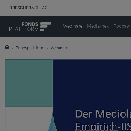
DRESCHER
& CIE AG
Webinare
Mediathek
Podcast
Fondsplattform
Webinare