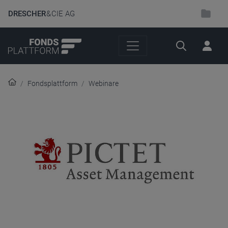
DRESCHER
& CIE AG
Suche
Fondsplattform
Webinare