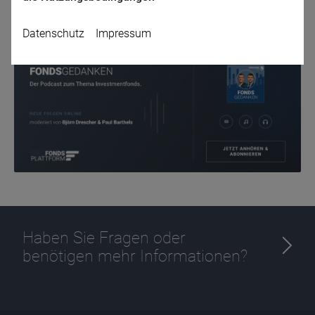
Zurück
Datenschutz
Impressum
Name
CPref
Anbieter
D&C
Zweck
Ablauf
1 Jahr
Haben Sie Fragen oder
benötigen mehr Informationen?