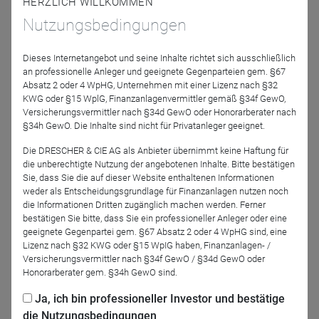
HERZLICH WILLKOMMEN
Entwicklung und die Evolution der Schwellenländer-
Strategie erläutern, ihre Besonderheiten hervorheben und
Nutzungsbedingungen
darüber hinaus Ihre Fragen beantworten.
Dieses Internetangebot und seine Inhalte richtet sich ausschließlich
Das Webinar findet wie gewohnt in deutscher Sprache
an professionelle Anleger und geeignete Gegenparteien gem. §67
statt.
Absatz 2 oder 4 WpHG, Unternehmen mit einer Lizenz nach §32
KWG oder §15 WplG, Finanzanlagenvermittler gemäß §34f GewO,
Bitte beachten Sie, dass das Webinar am besten mit dem
Versicherungsvermittler nach §34d GewO oder Honorarberater nach
§34h GewO. Die Inhalte sind nicht für Privatanleger geeignet.
Webbrowser „Google Chrome“ oder „Safari“ (bei Apple-
Geräten) funktioniert.
Die DRESCHER & CIE AG als Anbieter übernimmt keine Haftung für
die unberechtigte Nutzung der angebotenen Inhalte. Bitte bestätigen
Professionelle Anleger und Anlegerinnen sind herzlich
Sie, dass Sie die auf dieser Website enthaltenen Informationen
eingeladen, sich kostenfrei zu registrieren:
weder als Entscheidungsgrundlage für Finanzanlagen nutzen noch
die Informationen Dritten zugänglich machen werden. Ferner
bestätigen Sie bitte, dass Sie ein professioneller Anleger oder eine
geeignete Gegenpartei gem. §67 Absatz 2 oder 4 WpHG sind, eine
Lizenz nach §32 KWG oder §15 WpIG haben, Finanzanlagen- /
Versicherungsvermittler nach §34f GewO / §34d GewO oder
Honorarberater gem. §34h GewO sind.
Jetzt für das Partner-Webinar anmelden
Ja, ich bin professioneller Investor und bestätige
die Nutzungsbedingungen