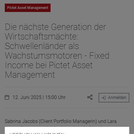
Pictet Asset Management
Die nächste Generation der
Wirtschaftsmächte:
Schwellenländer als
Wachstumsmotoren - Fixed
Income bei Pictet Asset
Management
12. Juni 2025 | 15:00 Uhr
Anmelden
Sabrina Jacobs (Client Portfolio Managerin) und Lara
Lorenz (Investment Advisor) werden die (Wert-)