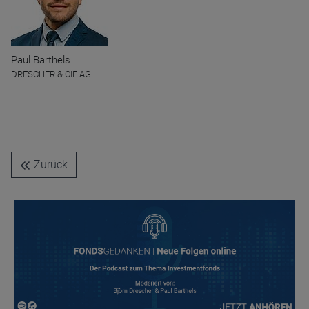
Paul Barthels
DRESCHER & CIE AG
Name
CPref
Anbieter
D&C
Zweck
Ablauf
1 Jahr
Zurück