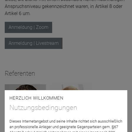
Anspruchsniveau gekennzeichnet waren, in Artikel 8 oder
Artikel 6 um.
Anmeldung | Zoom
Anmeldung | Livestream
Referenten
HERZLICH WILLKOMMEN
Nutzungsbedingungen
Dieses Internetangebot und seine Inhalte richtet sich ausschließlich
an professionelle Anleger und geeignete Gegenparteien gem. §67
Niels Nauhauser
Rainer Unterstaller