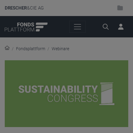
DRESCHER
& CIE AG
Suche
Fondsplattform
Webinare