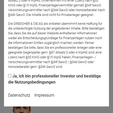
Absatz 2 oder 4 WpHG, Unternehmen mit einer Lizenz nach §32
Verbraucherzentrale
ACATIS Value
KWG oder §15 WplG, Finanzanlagenvermittler gemäß §34f GewO,
Baden-Württemberg e.
Investment AG
Versicherungsvermittler nach §34d GewO oder Honorarberater nach
V.
§34h GewO. Die Inhalte sind nicht für Privatanleger geeignet.
Die DRESCHER & CIE AG als Anbieter übernimmt keine Haftung für
die unberechtigte Nutzung der angebotenen Inhalte. Bitte bestätigen
Sie, dass Sie die auf dieser Website enthaltenen Informationen
weder als Entscheidungsgrundlage für Finanzanlagen nutzen noch
die Informationen Dritten zugänglich machen werden. Ferner
bestätigen Sie bitte, dass Sie ein professioneller Anleger oder eine
geeignete Gegenpartei gem. §67 Absatz 2 oder 4 WpHG sind, eine
Lizenz nach §32 KWG oder §15 WpIG haben, Finanzanlagen- /
Versicherungsvermittler nach §34f GewO / §34d GewO oder
Lisa Scheitza
Honorarberater gem. §34h GewO sind.
Universität Hamburg
Ja, ich bin professioneller Investor und bestätige
die Nutzungsbedingungen
Moderation
Datenschutz
Impressum