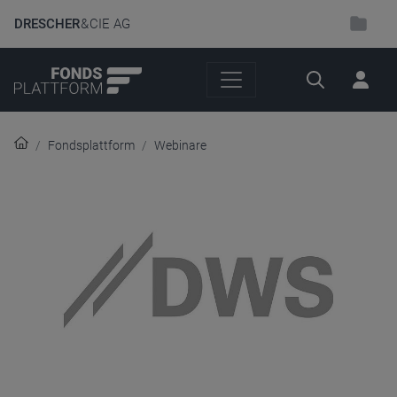
DRESCHER
& CIE AG
Suche
Fondsplattform
Webinare