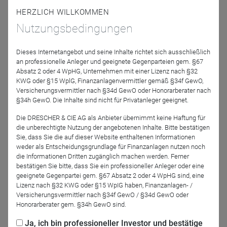
Moderation: Tom Hecky
HERZLICH WILLKOMMEN
Nutzungsbedingungen
Einwahldaten:
Dieses Internetangebot und seine Inhalte richtet sich ausschließlich
Zoom-Webinar, mit Folienanzeige
an professionelle Anleger und geeignete Gegenparteien gem. §67
Absatz 2 oder 4 WpHG, Unternehmen mit einer Lizenz nach §32
https://dws.zoom.us/j/98884024967?
KWG oder §15 WplG, Finanzanlagenvermittler gemäß §34f GewO,
pwd=S0I3bks4bk55OGRwUXo2ckMybktGdz09
klicken +
Versicherungsvermittler nach §34d GewO oder Honorarberater nach
Kenncode 303000
§34h GewO. Die Inhalte sind nicht für Privatanleger geeignet.
oder:
Die DRESCHER & CIE AG als Anbieter übernimmt keine Haftung für
Telefoneinwahl 069-50 500 951 + Sitzungs-ID 9888 4024
die unberechtigte Nutzung der angebotenen Inhalte. Bitte bestätigen
967# + Teilnehmer-ID # + Sitzungs-Passwort 303000#;
Sie, dass Sie die auf dieser Website enthaltenen Informationen
(iPhone-freundlich
weder als Entscheidungsgrundlage für Finanzanlagen nutzen noch
die Informationen Dritten zugänglich machen werden. Ferner
+496950500951,,98884024967#,,,,*303000# )
bestätigen Sie bitte, dass Sie ein professioneller Anleger oder eine
geeignete Gegenpartei gem. §67 Absatz 2 oder 4 WpHG sind, eine
Das DWS-Team freut sich über Ihre Teilnahme.
Lizenz nach §32 KWG oder §15 WpIG haben, Finanzanlagen- /
Versicherungsvermittler nach §34f GewO / §34d GewO oder
Honorarberater gem. §34h GewO sind.
Ja, ich bin professioneller Investor und bestätige
Jetzt für das Partner-Webinar anmelden