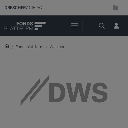
DRESCHER
& CIE AG
Suche
Fondsplattform
Webinare