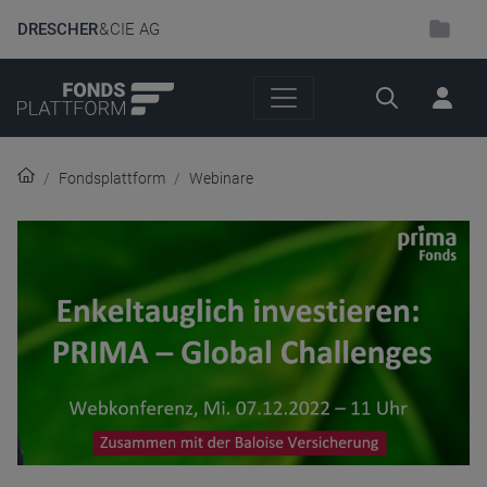
DRESCHER
& CIE AG
Suche
Fondsplattform
Webinare