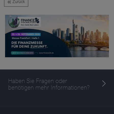
Name
CPref
Zurück
Anbieter
D&C
Zweck
Ablauf
1 Jahr
Haben Sie Fragen oder
benötigen mehr Informationen?