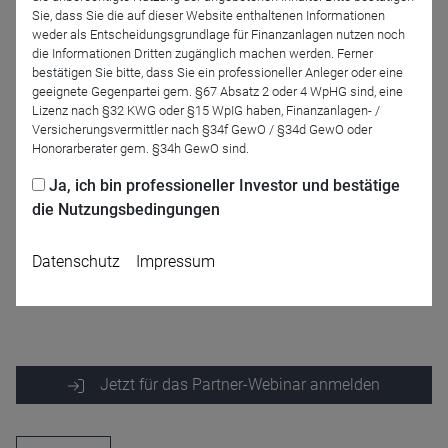
Sie, dass Sie die auf dieser Website enthaltenen Informationen
Wir freuen uns auf Ihre Teilnahme!
weder als Entscheidungsgrundlage für Finanzanlagen nutzen noch
die Informationen Dritten zugänglich machen werden. Ferner
bestätigen Sie bitte, dass Sie ein professioneller Anleger oder eine
Referenten
geeignete Gegenpartei gem. §67 Absatz 2 oder 4 WpHG sind, eine
Lizenz nach §32 KWG oder §15 WpIG haben, Finanzanlagen- /
Versicherungsvermittler nach §34f GewO / §34d GewO oder
Honorarberater gem. §34h GewO sind.
Ja, ich bin professioneller Investor und bestätige
die Nutzungsbedingungen
Datenschutz
Impressum
Jan-Peter Schott
Jetzt für das Partner-Webinar anmelden