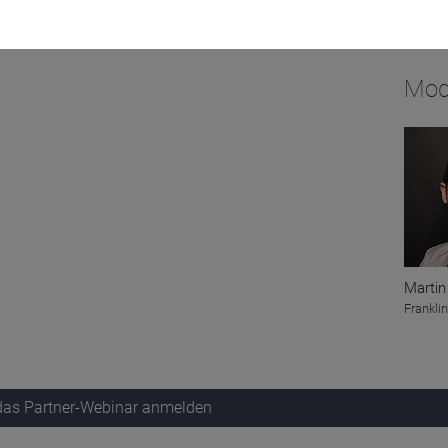
.
Mod
Martin
Frankli
 das Partner-Webinar anmelden