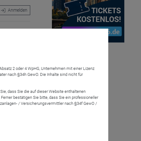
Anmelden
erlust seit
e am Folgetag
nd
7 Absatz 2 oder 4 WpHG, Unternehmen mit einer Lizenz
stiert
r nach §34h GewO. Die Inhalte sind nicht für
Sie, dass Sie die auf dieser Website enthaltenen
rner bestätigen Sie bitte, dass Sie ein professioneller
levant?
zanlagen- / Versicherungsvermittler nach §34f GewO /
riert von