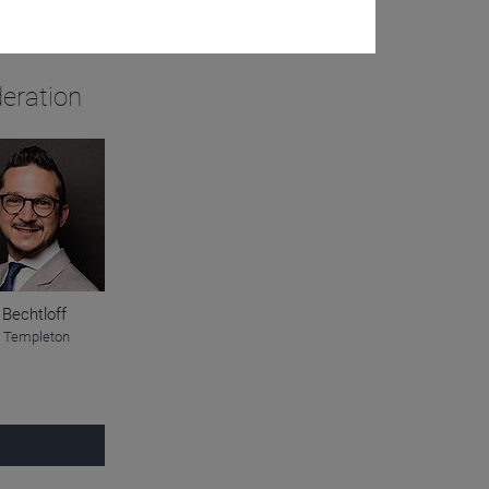
eration
 Bechtloff
n Templeton