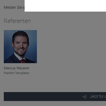
Melden Sie sich gleich an. Wir freuen uns über Ihre Teilnahme
Referenten
Name
CPref
Anbieter
D&C
Zweck
Ablauf
1 Jahr
Marcus Weyerer
Franklin Templeton
Jetzt für