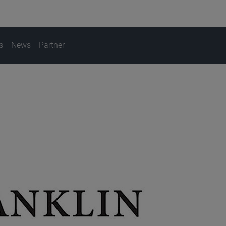
s
News
Partner