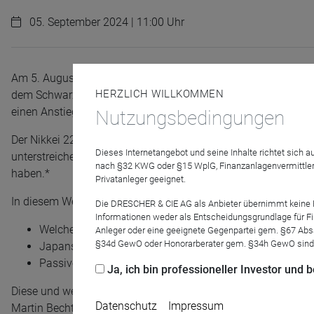
05. September 2024 | 11:00 Uhr
Am 5. August erlebte der japanische Aktienmarkt einen dramati
HERZLICH WILLKOMMEN
dem Schwarzen Montag 1987. Trotz dieser massiven Verluste 
einen Anstieg von rund 10%, was den größten Tagesgewinn in 
Nutzungsbedingungen
Der Nikkei 225 befindet sich seit 2013 in einem Aufschwung 
Dieses Internetangebot und seine Inhalte richtet sich
unterstreichen auch europäische ETF-Investoren, die seit Jah
nach §32 KWG oder §15 WplG, Finanzanlagenvermittler
haben.*
Privatanleger geeignet.
In diesem Webinar greifen wir folgende Aspekte auf:
Die DRESCHER & CIE AG als Anbieter übernimmt keine Haf
Informationen weder als Entscheidungsgrundlage für Fin
Welche Faktoren haben diesen Aufschwung verursacht u
Anleger oder eine geeignete Gegenpartei gem. §67 Abs
§34d GewO oder Honorarberater gem. §34h GewO sind
Japans Fortschritte in der Technologie: Von der Robotik 
Passive Abbildung von japanischen Aktien und Untersc
Ja, ich bin professioneller Investor und
Diese und weitere Themen wird Ihnen unser Senior ETF Invest
Datenschutz
Impressum
Martin Bechtloff, Vice President ETF Distribution DACH bei Fr