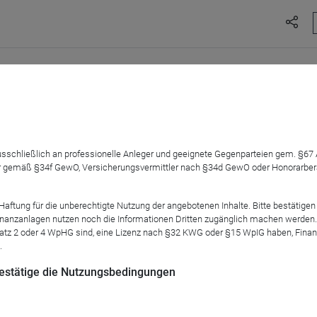
schen Einbruch, als der Nikkei 225 um 12,4% fiel – der größte V
erholte sich der Nikkei-Index im Rekordtempo und verzeichnet
Punkten in seiner Geschichte markierte.
und konnte seitdem um über 240% steigen. Diesen positiven Tre
 ausschließlich an professionelle Anleger und geeignete Gegenparteien gem. §6
resbeginn rund 2,8 Mrd. USD in den japanischen Aktienmarkt inve
 gemäß §34f GewO, Versicherungsvermittler nach §34d GewO oder Honorarberate
tung für die unberechtigte Nutzung der angebotenen Inhalte. Bitte bestätigen 
anzanlagen nutzen noch die Informationen Dritten zugänglich machen werden. Fe
nd sind diese Gründe nach dem jüngsten Einbruch weiterhin re
atz 2 oder 4 WpHG sind, eine Lizenz nach §32 KWG oder §15 WpIG haben, Finan
.
& Automatisierung bis hin zur Halbleiterindustrie
heidung von japanischen Indizes
 bestätige die Nutzungsbedingungen
mentstratege, Marcus Weyerer im Webinar näher erläutern. Mode
anklin Templeton.