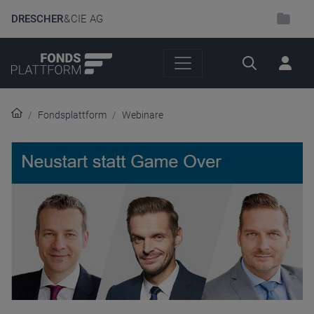
DRESCHER
& CIE AG
Suche
Fondsplattform
Webinare