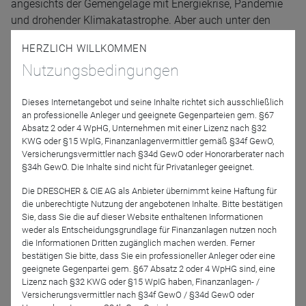
angesichts der Gemengelage mit Energiekrise, Pandemie
und drohender Klimakatastrophe. Aber auch unter den
Bedingungen eines offensichtlichen Wertewandels, der
HERZLICH WILLKOMMEN
vieles in Frage stellt.
Nutzungsbedingungen
Wer trägt die Verantwortung für unsere Zukunft? Sind das
nur die Unternehmen oder muss jeder einzelne in die Pflicht
genommen werden (Energie sparen!)? Und was bedeutet
Dieses Internetangebot und seine Inhalte richtet sich ausschließlich
an professionelle Anleger und geeignete Gegenparteien gem. §67
das für das Verhältnis zwischen Wirtschaft, Politik und
Absatz 2 oder 4 WpHG, Unternehmen mit einer Lizenz nach §32
Gesellschaft?
KWG oder §15 WplG, Finanzanlagenvermittler gemäß §34f GewO,
Versicherungsvermittler nach §34d GewO oder Honorarberater nach
Florian Schroeder seziert diese und weitere Reizthemen
§34h GewO. Die Inhalte sind nicht für Privatanleger geeignet.
und zeigt, warum Meinungsfreiheit gerade jetzt wichtiger
Die DRESCHER & CIE AG als Anbieter übernimmt keine Haftung für
denn je ist.
die unberechtigte Nutzung der angebotenen Inhalte. Bitte bestätigen
Sie, dass Sie die auf dieser Website enthaltenen Informationen
weder als Entscheidungsgrundlage für Finanzanlagen nutzen noch
Referenten
die Informationen Dritten zugänglich machen werden. Ferner
bestätigen Sie bitte, dass Sie ein professioneller Anleger oder eine
geeignete Gegenpartei gem. §67 Absatz 2 oder 4 WpHG sind, eine
Lizenz nach §32 KWG oder §15 WpIG haben, Finanzanlagen- /
Florian Schroeder
Versicherungsvermittler nach §34f GewO / §34d GewO oder