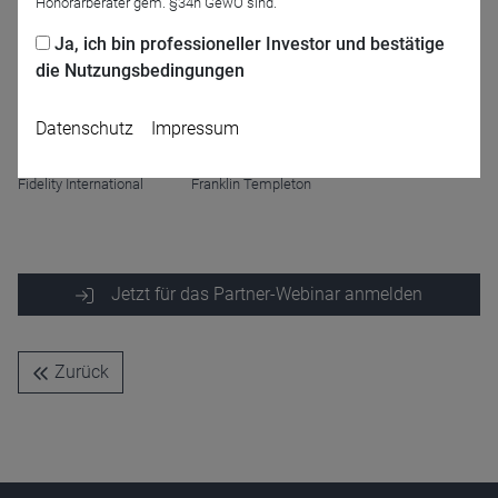
Honorarberater gem. §34h GewO sind.
Satiriker
Ja, ich bin professioneller Investor und bestätige
Moderation
die Nutzungsbedingungen
Datenschutz
Impressum
Carsten Roemheld
Alexander Barion
Fidelity International
Franklin Templeton
Jetzt für das Partner-Webinar anmelden
Name
CPref
Anbieter
D&C
Zurück
Zweck
Ablauf
1 Jahr