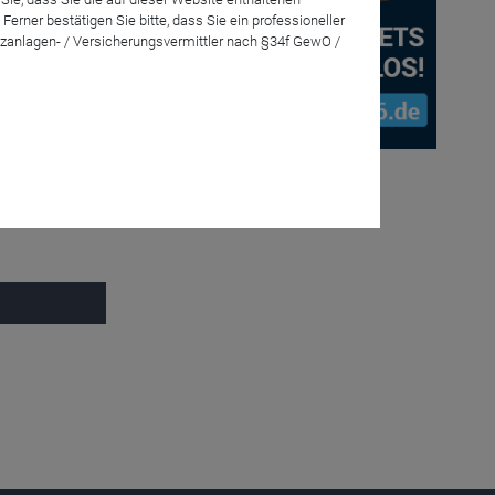
rner bestätigen Sie bitte, dass Sie ein professioneller
zanlagen- / Versicherungsvermittler nach §34f GewO /
enz geben wir
gie sowie
 darauf hin,