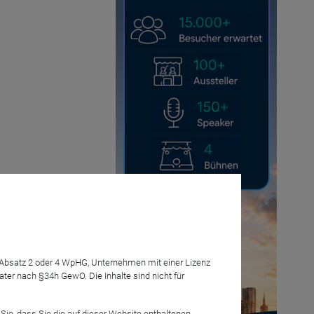
7 Absatz 2 oder 4 WpHG, Unternehmen mit einer Lizenz
r nach §34h GewO. Die Inhalte sind nicht für
Anmelden
Sie, dass Sie die auf dieser Website enthaltenen