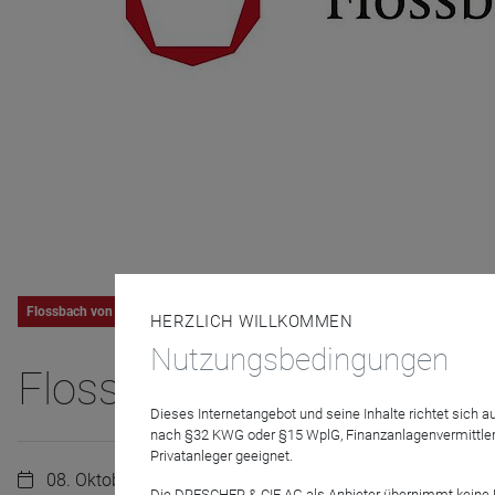
Flossbach von Storch
HERZLICH WILLKOMMEN
Nutzungsbedingungen
Flossbach von Storch: F
Dieses Internetangebot und seine Inhalte richtet sich
nach §32 KWG oder §15 WplG, Finanzanlagenvermittler
Privatanleger geeignet.
08. Oktober 2024 | 10:30 Uhr
Die DRESCHER & CIE AG als Anbieter übernimmt keine Haf