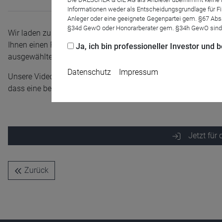
Informationen weder als Entscheidungsgrundlage für Fin
Anleger oder eine geeignete Gegenpartei gem. §67 Abs
§34d GewO oder Honorarberater gem. §34h GewO sind
Wir laden zu unserem Flossbach von Storch - Fonds-Update-
Ihnen einen Rückblick und Ausblick zur Portfolio Positionieru
Ja, ich bin professioneller Investor und
ausgewählter Fondsstrategien.
Datenschutz
Impressum
Unsere Videokonferenz richtet sich ausschließlich an instituti
dass eine begrenzte Anmeldekapazität vorliegt. Sichern Sie sich
Jetzt für
Name
CPref
Anbieter
D&C
Zweck
Zurück
Ablauf
1 Jahr