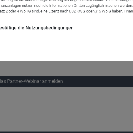
anzanlagen nutzen noch die Informationen Dritten zugänglich machen werden. Fe
atz 2 oder 4 WpHG sind, eine Lizenz nach §32 KWG oder §15 WpIG haben, Finan
.
Call am
Dienstag, den 08. Oktober 2024
ein. In der Videokonfer
ng unserer Flossbach von Storch – Multiple Opportunities Strate
 bestätige die Nutzungsbedingungen
onelle Investoren sowie professionelle Anlageberater. Wir weisen
 frühzeitig Ihren Platz. Wir freuen uns auf Sie!
 das Partner-Webinar anmelden