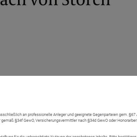
onds-Update-Call
 ausschließlich an professionelle Anleger und geeignete Gegenparteien gem. §6
 gemäß §34f GewO, Versicherungsvermittler nach §34d GewO oder Honorarberate
tung für die unberechtigte Nutzung der angebotenen Inhalte. Bitte bestätigen 