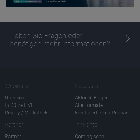
Haben Sie Fragen oder
Name
CPref
benötigen mehr Informationen?
Anbieter
D&C
Zweck
Ablauf
1 Jahr
Webinare
Podcasts
Übersicht
Aktuelle Folgen
In Kürze LIVE
Alle Formate
Replay / Mediathek
Fondsgedanken-Podcast
Partner
Ihr Konto
Partner
Coming soon...