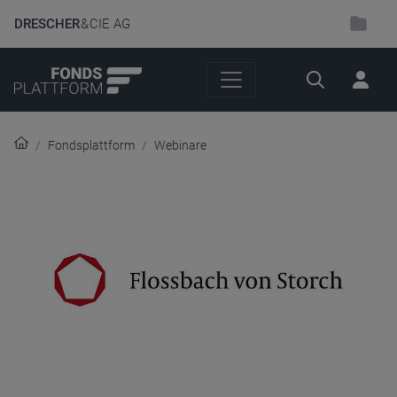
DRESCHER
& CIE AG
Suche
Fondsplattform
Webinare