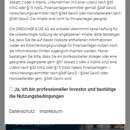
Absatz 2 oder 4 WpHG, Unternehmen mit einer Lizenz nach §32
institutionelle Investoren sowie professionelle
KWG oder §15 WplG, Finanzanlagenvermittler gemäß §34f GewO,
Anlageberater. Wir weisen darauf hin, dass eine begrenzte
Versicherungsvermittler nach §34d GewO oder Honorarberater nach
Anmeldekapazität vorliegt. Sichern Sie sich frühzeitig Ihren
§34h GewO. Die Inhalte sind nicht für Privatanleger geeignet.
Platz.
Die DRESCHER & CIE AG als Anbieter übernimmt keine Haftung für
die unberechtigte Nutzung der angebotenen Inhalte. Bitte bestätigen
Sie, dass Sie die auf dieser Website enthaltenen Informationen
weder als Entscheidungsgrundlage für Finanzanlagen nutzen noch
die Informationen Dritten zugänglich machen werden. Ferner
Jetzt für das Partner-Webinar anmelden
bestätigen Sie bitte, dass Sie ein professioneller Anleger oder eine
geeignete Gegenpartei gem. §67 Absatz 2 oder 4 WpHG sind, eine
Lizenz nach §32 KWG oder §15 WpIG haben, Finanzanlagen- /
Zurück
Versicherungsvermittler nach §34f GewO / §34d GewO oder
Honorarberater gem. §34h GewO sind.
Ja, ich bin professioneller Investor und bestätige
die Nutzungsbedingungen
Datenschutz
Impressum