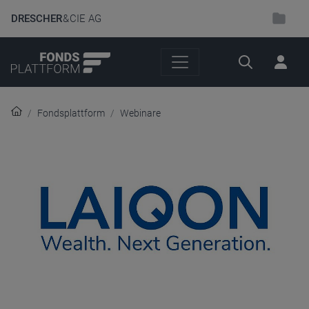
DRESCHER
& CIE AG
Suche
Fondsplattform
Webinare