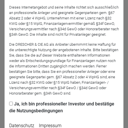
zur Entwicklung der Fonds
Dieses Internetangebot und seine Inhalte richtet sich ausschließlich
Bitte melden Sie sich bereits heute zu unseren
an professionelle Anleger und geeignete Gegenparteien gem. §67
Absatz 2 oder 4 WpHG, Unternehmen mit einer Lizenz nach §32
Webkonferenzen an.
KWG oder §15 WplG, Finanzanlagenvermittler gemäß §34f GewO,
Versicherungsvermittler nach §34d GewO oder Honorarberater nach
§34h GewO. Die Inhalte sind nicht für Privatanleger geeignet.
Bitte geben Sie bei der Anmeldung Ihre vollständige
Die DRESCHER & CIE AG als Anbieter übernimmt keine Haftung für
Telefonnummer an, damit unser Konferenzsystem Sie
die unberechtigte Nutzung der angebotenen Inhalte. Bitte bestätigen
Sie, dass Sie die auf dieser Website enthaltenen Informationen
telefonisch erreichen und zur Konferenz einwählen kann.
weder als Entscheidungsgrundlage für Finanzanlagen nutzen noch
die Informationen Dritten zugänglich machen werden. Ferner
bestätigen Sie bitte, dass Sie ein professioneller Anleger oder eine
geeignete Gegenpartei gem. §67 Absatz 2 oder 4 WpHG sind, eine
Lizenz nach §32 KWG oder §15 WpIG haben, Finanzanlagen- /
Jetzt für das Partner-Webinar anmelden
Versicherungsvermittler nach §34f GewO / §34d GewO oder
Honorarberater gem. §34h GewO sind.
Zurück
Ja, ich bin professioneller Investor und bestätige
die Nutzungsbedingungen
Datenschutz
Impressum