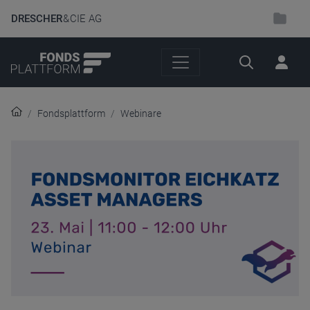
DRESCHER
& CIE AG
Suche
Fondsplattform
Webinare