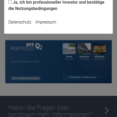
Ja, ich bin professioneller Investor und bestätige
Jetzt für das Partner-Webinar anmelden
die Nutzungsbedingungen
Datenschutz
Impressum
Zurück
Name
CPref
Anbieter
D&C
Zweck
Ablauf
1 Jahr
Haben Sie Fragen oder
benötigen mehr Informationen?