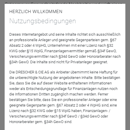
Grönemeyer Gesundheitsfonds Nachhaltig und wirft einen
Blick auf zukünftige Chancen im Gesundheitsmarkt. Wir
HERZLICH WILLKOMMEN
freuen uns außerdem, Ihnen unseren neuen Eichkatz
Nutzungsbedingungen
Rentenfonds Plus vorzustellen und Ihnen weitere Details
über die Strategie und Anlageziele zu erläutern.
Dieses Internetangebot und seine Inhalte richtet sich ausschließlich
an professionelle Anleger und geeignete Gegenparteien gem. §67
Absatz 2 oder 4 WpHG, Unternehmen mit einer Lizenz nach §32
Die Veranstaltungsdetails im Überblick:
KWG oder §15 WplG, Finanzanlagenvermittler gemäß §34f GewO,
Versicherungsvermittler nach §34d GewO oder Honorarberater nach
Datum & Uhrzeit:
23. Mai 2024 | 11:00-12:00 Uhr + Zeit für
§34h GewO. Die Inhalte sind nicht für Privatanleger geeignet.
Ihre Fragen
Die DRESCHER & CIE AG als Anbieter übernimmt keine Haftung für
die unberechtigte Nutzung der angebotenen Inhalte. Bitte bestätigen
Veranstaltungsort:
Webinar, online
Sie, dass Sie die auf dieser Website enthaltenen Informationen
weder als Entscheidungsgrundlage für Finanzanlagen nutzen noch
Sprecher:
Dr. Felix Hüfner, CFA, Senior European Economist
die Informationen Dritten zugänglich machen werden. Ferner
bei UBS, und Christian Exner, CIIA, Geschäftsführender
bestätigen Sie bitte, dass Sie ein professioneller Anleger oder eine
Gesellschafter Eichkatz Asset Managers, Fondsberater und
geeignete Gegenpartei gem. §67 Absatz 2 oder 4 WpHG sind, eine
Lizenz nach §32 KWG oder §15 WpIG haben, Finanzanlagen- /
Fondsinitiator
Versicherungsvermittler nach §34f GewO / §34d GewO oder
Honorarberater gem. §34h GewO sind.