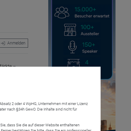
Anmelden
Märkte –
7 Absatz 2 oder 4 WpHG, Unternehmen mit einer Lizenz
nds (Short)
r nach §34h GewO. Die Inhalte sind nicht für
Sie, dass Sie die auf dieser Website enthaltenen
rner bestätigen Sie bitte, dass Sie ein professioneller