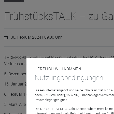
FrühstücksTALK – zu Gas
06. Februar 2024 | 09:00 Uhr
THOMAS PILTZ interviewt Persönlichkeiten der DWS. Jeden M
Vertriebsansätze. Starten Sie mit uns in Ihren Arbeitstag!
HERZLICH WILLKOMMEN
5. Dezember 'Big in Japan - so tickt das Reich der aufgehe
Nutzungsbedingungen
16. Januar 2024 'Vor Ort: Dem KI-Hype auf der Spur' - Gast:
Dieses Internetangebot und seine Inhalte richtet sich
6. Februar 'Festgeld-Alternativen?': - Fondsmanager CHRIST
nach §32 KWG oder §15 WplG, Finanzanlagenvermittler
Privatanleger geeignet.
5. März 'Alle reden von Wachstums-Chancen' - Dr. THOMAS
Die DRESCHER & CIE AG als Anbieter übernimmt keine Haf
Informationen weder als Entscheidungsgrundlage für Fin