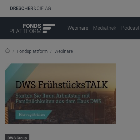
DRESCHER
& CIE AG
Webinare
Mediathek
Podcast
Fondsplattform
Webinare
DWS Group