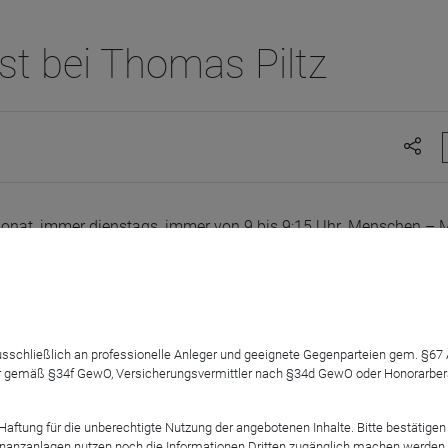
t bei Thomas Piltz
onat, immer dienstags, immer von 9 bis 9:15 Uhr. Menschen – 
nden Sonne' Zu Gast: Fondsmanagerin LILIAN HAAG
 ZEQUN THANG, Fondsmanager DWS Invest Artificial Intelligence
 ausschließlich an professionelle Anleger und geeignete Gegenparteien gem. §6
IAN REITER, Floating Rate Notes & DANIEL KITTLER, DWS Euro Bo
 gemäß §34f GewO, Versicherungsvermittler nach §34d GewO oder Honorarberate
 BUCHER, DWS Global Growth
tung für die unberechtigte Nutzung der angebotenen Inhalte. Bitte bestätigen 
anzanlagen nutzen noch die Informationen Dritten zugänglich machen werden. Fe