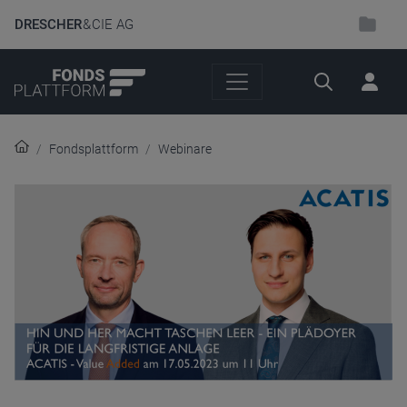
DRESCHER
& CIE AG
Suche
Fondsplattform
Webinare