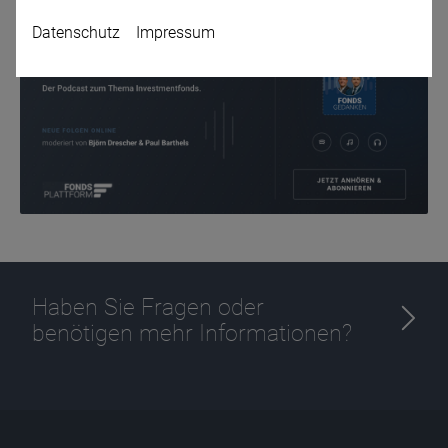
Datenschutz
Impressum
Name
CPref
Anbieter
D&C
Zweck
Ablauf
1 Jahr
Haben Sie Fragen oder
benötigen mehr Informationen?