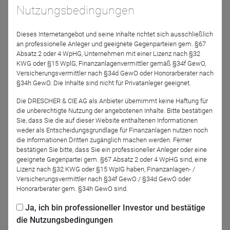
ist es womöglich nicht doch besser, die berühmten
Nutzungsbedingungen
Schlaftabletten Kostolanys einzunehmen und Aktien lange
zu halten, wie es ebenfalls Warren Buffett und Charlie
Dieses Internetangebot und seine Inhalte richtet sich ausschließlich
Munger seit Ewigkeiten propagieren?
an professionelle Anleger und geeignete Gegenparteien gem. §67
Absatz 2 oder 4 WpHG, Unternehmen mit einer Lizenz nach §32
Dieser Frage wollen Stefan Riße und Johannes Hesche in
KWG oder §15 WplG, Finanzanlagenvermittler gemäß §34f GewO,
ihrem monatlichen Kapitalmarktausblick ACATIS-Value
Versicherungsvermittler nach §34d GewO oder Honorarberater nach
§34h GewO. Die Inhalte sind nicht für Privatanleger geeignet.
Added nachgehen.
Die DRESCHER & CIE AG als Anbieter übernimmt keine Haftung für
Natürlich gibt es wie immer auch den üblichen
die unberechtigte Nutzung der angebotenen Inhalte. Bitte bestätigen
Kapitalmarktausblick und den Blick ins Portfolio mit dem
Sie, dass Sie die auf dieser Website enthaltenen Informationen
Portrait einer Aktie aus dem des ACATIS Aktien Global
weder als Entscheidungsgrundlage für Finanzanlagen nutzen noch
die Informationen Dritten zugänglich machen werden. Ferner
Fonds.
bestätigen Sie bitte, dass Sie ein professioneller Anleger oder eine
geeignete Gegenpartei gem. §67 Absatz 2 oder 4 WpHG sind, eine
Lizenz nach §32 KWG oder §15 WpIG haben, Finanzanlagen- /
Versicherungsvermittler nach §34f GewO / §34d GewO oder
Honorarberater gem. §34h GewO sind.
Jetzt für das Partner-Webinar anmelden
Ja, ich bin professioneller Investor und bestätige
die Nutzungsbedingungen
Zurück