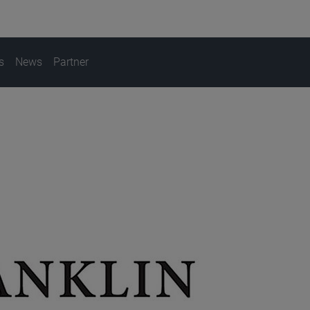
s
News
Partner