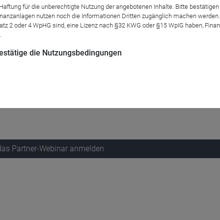
tung für die unberechtigte Nutzung der angebotenen Inhalte. Bitte bestätigen 
anzanlagen nutzen noch die Informationen Dritten zugänglich machen werden. Fe
atz 2 oder 4 WpHG sind, eine Lizenz nach §32 KWG oder §15 WpIG haben, Finan
.
 bestätige die Nutzungsbedingungen
r den aktiven Anlagekategorien. Ihren Managern stehen sowohl b
n. Beste Voraussetzungen also für aktive Fondslenker, ein Portf
rseits in turbulenten Phasen in defensive Investments umschich
dazukommt, der Fonds die Anleger also mit einer jährlichen Au
 das Partner-Webinar anmelden