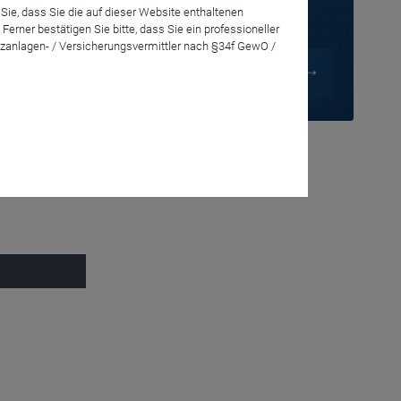
Sie, dass Sie die auf dieser Website enthaltenen
Anmelden
rner bestätigen Sie bitte, dass Sie ein professioneller
zanlagen- / Versicherungsvermittler nach §34f GewO /
ei der Auswahl
olio
tet. Noch
sschüttung