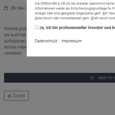
Die DRESCHER & CIE AG als Anbieter übernimmt keine Haf
28. Mai 2024 | 11:00 Uhr
Informationen weder als Entscheidungsgrundlage für Fin
Anleger oder eine geeignete Gegenpartei gem. §67 Abs
§34d GewO oder Honorarberater gem. §34h GewO sind
Ja, ich bin professioneller Investor und
Flexible globale Mischfonds gelten als Königsdisziplin unte
als auch bei der Gewichtung der Anlageklassen alle Wege offe
aufzubauen, das einerseits Chancen konsequent nutzt, andere
Datenschutz
Impressum
einmal interessanter wird es, wenn eine Income-Komponente 
verwöhnt.
Jetzt für
Name
CPref
Anbieter
D&C
Zweck
Ablauf
1 Jahr
Zurück