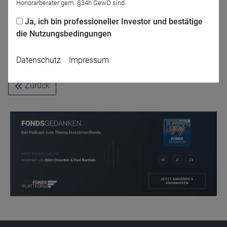
Honorarberater gem. §34h GewO sind.
Ja, ich bin professioneller Investor und bestätige
die Nutzungsbedingungen
Jetzt für das Partner-Webinar anmelden
Datenschutz
Impressum
Zurück
Name
CPref
Anbieter
D&C
Zweck
Ablauf
1 Jahr