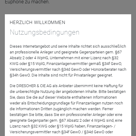
Euphorie zu machen.
Was von der aktuellen Lage an den Märkten zu halten ist
HERZLICH WILLKOMMEN
und wie die Franklin Diversified Fonds positioniert werden,
Nutzungsbedingungen
das verrät Portfolio Manager
Matthias Hoppe
.
Seien Sie dabei und stellen Sie Ihre Fragen. Melden Sie sich
Dieses Internetangebot und seine Inhalte richtet sich ausschließlich
an professionelle Anleger und geeignete Gegenparteien gem. §67
gleich an.
Absatz 2 oder 4 WpHG, Unternehmen mit einer Lizenz nach §32
KWG oder §15 WplG, Finanzanlagenvermittler gemäß §34f GewO,
Referenten
Versicherungsvermittler nach §34d GewO oder Honorarberater nach
§34h GewO. Die Inhalte sind nicht für Privatanleger geeignet.
Die DRESCHER & CIE AG als Anbieter übernimmt keine Haftung für
die unberechtigte Nutzung der angebotenen Inhalte. Bitte bestätigen
Sie, dass Sie die auf dieser Website enthaltenen Informationen
weder als Entscheidungsgrundlage für Finanzanlagen nutzen noch
die Informationen Dritten zugänglich machen werden. Ferner
bestätigen Sie bitte, dass Sie ein professioneller Anleger oder eine
geeignete Gegenpartei gem. §67 Absatz 2 oder 4 WpHG sind, eine
Lizenz nach §32 KWG oder §15 WpIG haben, Finanzanlagen- /
Matthias Hoppe
Versicherungsvermittler nach §34f GewO / §34d GewO oder
Franklin Templeton