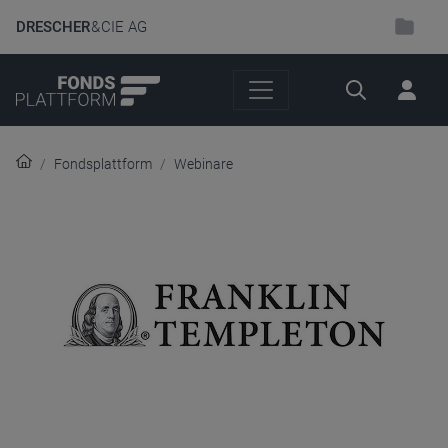
DRESCHER
& CIE AG
Suche
Fondsplattform
Webinare