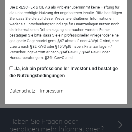
Die DRESCHER & CIE AG als Anbieter übernimmt keine Haftung für
Jetzt für das Partner-Webinar anmelden
die unberechtigte Nutzung der angebotenen Inhalte. Bitte bestätigen
Sie, dass Sie die auf dieser Website enthaltenen Informationen
weder als Entscheidungsgrundlage für Finanzanlagen nutzen noch
Zurück
die Informationen Dritten zugänglich machen werden. Ferner
bestätigen Sie bitte, dass Sie ein professioneller Anleger oder eine
geeignete Gegenpartei gem. §67 Absatz 2 oder 4 WpHG sind, eine
Lizenz nach §32 KWG oder §15 WpIG haben, Finanzanlagen- /
Versicherungsvermittler nach §34f GewO / §34d GewO oder
Honorarberater gem. §34h GewO sind.
Ja, ich bin professioneller Investor und bestätige
die Nutzungsbedingungen
Datenschutz
Impressum
Haben Sie Fragen oder
benötigen mehr Informationen?