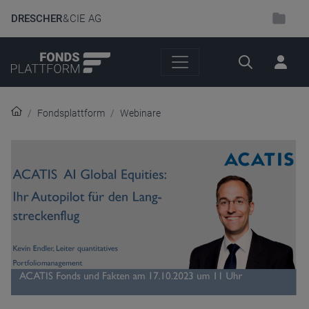
DRESCHER
& CIE AG
Suche
Fondsplattform
Webinare