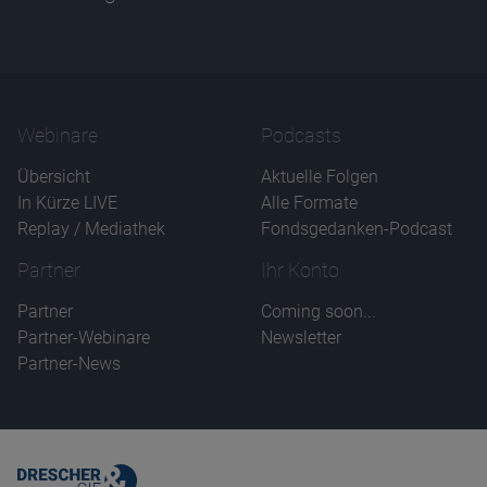
Name
CPref
Anbieter
D&C
Zweck
Ablauf
1 Jahr
Webinare
Podcasts
Übersicht
Aktuelle Folgen
In Kürze LIVE
Alle Formate
Replay / Mediathek
Fondsgedanken-Podcast
Partner
Ihr Konto
Partner
Coming soon...
Partner-Webinare
Newsletter
Partner-News