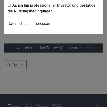
Ja, ich bin professioneller Investor und bestätige
die Nutzungsbedingungen
Gunter Burgbacher
Matthias Neymeyer
Haberger Asset
Greiff capital
Datenschutz
Impressum
Management
management AG
Jetzt für das Partner-Webinar anmelden
Zurück
Name
CPref
Anbieter
D&C
Zweck
Ablauf
1 Jahr
Haben Sie Fragen oder