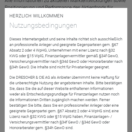
Alle Informationen zu aktuellen Marktentwicklungen sowie
Positionierung und Performance des Aktienfonds für
Beteiligungsunternehmen erfahren Sie im Update-Webinar
HERZLICH WILLKOMMEN
am 2. Juni um 10 Uhr von Fondsmanager Gunter
Nutzungsbedingungen
Burgbacher.
Dieses Internetangebot und seine Inhalte richtet sich ausschließlich
Datum: 02.06.2022 um 10 Uhr
an professionelle Anleger und geeignete Gegenparteien gem. §67
Absatz 2 oder 4 WpHG, Unternehmen mit einer Lizenz nach §32
Dauer: 30 Minuten
KWG oder §15 WplG, Finanzanlagenvermittler gemäß §34f GewO,
Versicherungsvermittler nach §34d GewO oder Honorarberater nach
§34h GewO. Die Inhalte sind nicht für Privatanleger geeignet.
Wir freuen uns auf Sie!
Die DRESCHER & CIE AG als Anbieter übernimmt keine Haftung für
die unberechtigte Nutzung der angebotenen Inhalte. Bitte bestätigen
Sie, dass Sie die auf dieser Website enthaltenen Informationen
Referenten
weder als Entscheidungsgrundlage für Finanzanlagen nutzen noch
die Informationen Dritten zugänglich machen werden. Ferner
bestätigen Sie bitte, dass Sie ein professioneller Anleger oder eine
geeignete Gegenpartei gem. §67 Absatz 2 oder 4 WpHG sind, eine
Lizenz nach §32 KWG oder §15 WpIG haben, Finanzanlagen- /
Versicherungsvermittler nach §34f GewO / §34d GewO oder
Honorarberater gem. §34h GewO sind.