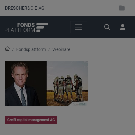
DRESCHER
& CIE AG
Suche
Fondsplattform
Webinare
Greiff capital management AG