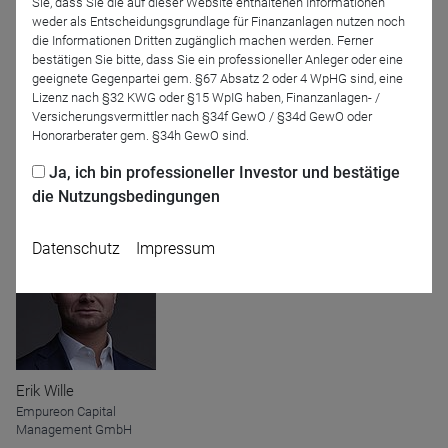
Sie, dass Sie die auf dieser Website enthaltenen Informationen
weder als Entscheidungsgrundlage für Finanzanlagen nutzen noch
die Informationen Dritten zugänglich machen werden. Ferner
bestätigen Sie bitte, dass Sie ein professioneller Anleger oder eine
geeignete Gegenpartei gem. §67 Absatz 2 oder 4 WpHG sind, eine
Lizenz nach §32 KWG oder §15 WpIG haben, Finanzanlagen- /
Versicherungsvermittler nach §34f GewO / §34d GewO oder
Honorarberater gem. §34h GewO sind.
Verena Kienel
Dr. Daniel Wild
Ja, ich bin professioneller Investor und bestätige
ÖKOWORLD AG
J. Safra Sarasin
(Deutschland) GmbH
die Nutzungsbedingungen
Datenschutz
Impressum
Erik Wille
Empureon Capital
Management GmbH
Name
CPref