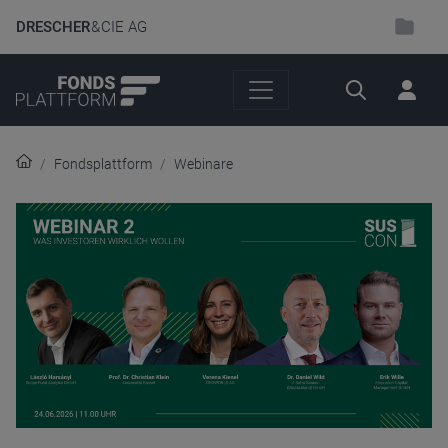
DRESCHER
& CIE AG
Suche
Fondsplattform
Webinare