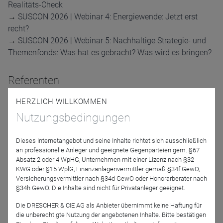
Realitäts-Check
→
SUSCON 2026 | Webinar 4: Energiewende: Jetzt erst
recht?
→
SUSCON 2026 | Webinar 5: Nachhaltige Strategie- und
Themenfonds: Was hat es gebracht? Was wird es bringen?
Referenten
HERZLICH WILLKOMMEN
Nutzungsbedingungen
Dieses Internetangebot und seine Inhalte richtet sich ausschließlich
an professionelle Anleger und geeignete Gegenparteien gem. §67
Absatz 2 oder 4 WpHG, Unternehmen mit einer Lizenz nach §32
KWG oder §15 WplG, Finanzanlagenvermittler gemäß §34f GewO,
László Harsányi
Prof. Dr. Christian
Versicherungsvermittler nach §34d GewO oder Honorarberater nach
Klein
§34h GewO. Die Inhalte sind nicht für Privatanleger geeignet.
Scope Fund Analysis
GmbH
Universität Kassel
Die DRESCHER & CIE AG als Anbieter übernimmt keine Haftung für
die unberechtigte Nutzung der angebotenen Inhalte. Bitte bestätigen