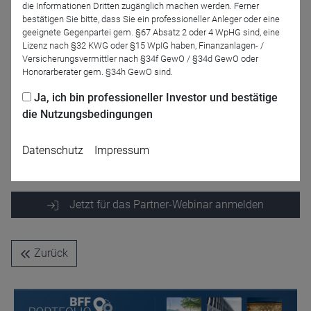
die Informationen Dritten zugänglich machen werden. Ferner
bestätigen Sie bitte, dass Sie ein professioneller Anleger oder eine
geeignete Gegenpartei gem. §67 Absatz 2 oder 4 WpHG sind, eine
Lizenz nach §32 KWG oder §15 WpIG haben, Finanzanlagen- /
Versicherungsvermittler nach §34f GewO / §34d GewO oder
Honorarberater gem. §34h GewO sind.
Ja, ich bin professioneller Investor und bestätige
Bernhard Speiser
die Nutzungsbedingungen
J. Safra Sarasin
(Deutschland) GmbH
Datenschutz
Impressum
Jetzt für das Partner-Webinar anmelden
Zurück
Name
CPref
Anbieter
D&C
Zweck