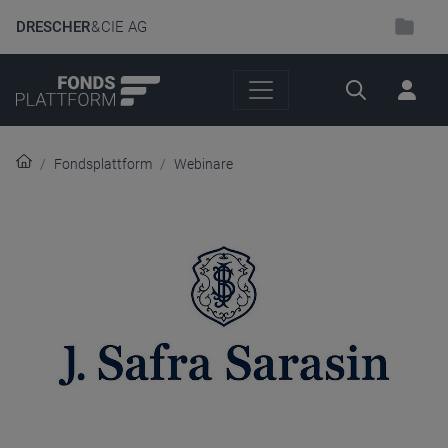
DRESCHER
& CIE AG
Suche
Fondsplattform
Webinare