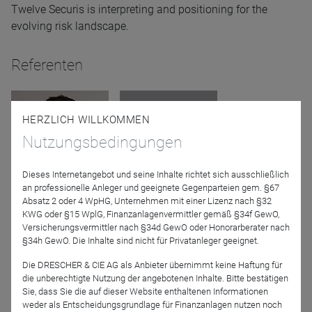
Twelve Securis is interpreting and positioning for the
evolving risk landscape.
Referenten
HERZLICH WILLKOMMEN
Nutzungsbedingungen
Dieses Internetangebot und seine Inhalte richtet sich ausschließlich
an professionelle Anleger und geeignete Gegenparteien gem. §67
Absatz 2 oder 4 WpHG, Unternehmen mit einer Lizenz nach §32
Etienne Schwartz
Linda Hain
KWG oder §15 WplG, Finanzanlagenvermittler gemäß §34f GewO,
Twelve Capital (DE)
Twelve Securis
Versicherungsvermittler nach §34d GewO oder Honorarberater nach
GmbH, part of Twelve
§34h GewO. Die Inhalte sind nicht für Privatanleger geeignet.
Securis Group
Die DRESCHER & CIE AG als Anbieter übernimmt keine Haftung für
die unberechtigte Nutzung der angebotenen Inhalte. Bitte bestätigen
Moderation
Sie, dass Sie die auf dieser Website enthaltenen Informationen
weder als Entscheidungsgrundlage für Finanzanlagen nutzen noch