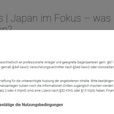
s | Japan im Fokus – was
an?
 ausschließlich an professionelle Anleger und geeignete Gegenparteien gem. §6
 gemäß §34f GewO, Versicherungsvermittler nach §34d GewO oder Honorarberate
n Investoren – zu Unrecht? Die Verbesserungen der fundamental
tung für die unberechtigte Nutzung der angebotenen Inhalte. Bitte bestätigen 
anzanlagen nutzen noch die Informationen Dritten zugänglich machen werden. Fe
atz 2 oder 4 WpHG sind, eine Lizenz nach §32 KWG oder §15 WpIG haben, Finan
 Investor Relations.
.
 bestätige die Nutzungsbedingungen