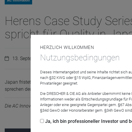
AC Innovation
Herens Case Study Serie
spricht für Quality in Jap
HERZLICH WILLKOMMEN
Nutzungsbedingungen
13. September 2023 | 10:00 Uhr
Dieses Internetangebot und seine Inhalte richtet sich
nach §32 KWG oder §15 WplG, Finanzanlagenvermittler
Japan fristete lange Zeit ein Mauerblümchendasein bei viele
Privatanleger geeignet.
sprechen deutlich für ein Umdenken.
Die DRESCHER & CIE AG als Anbieter übernimmt keine Haf
Informationen weder als Entscheidungsgrundlage für Fin
Anleger oder eine geeignete Gegenpartei gem. §67 Abs
Die AC Innovation GmbH unterstützt Herens bei Marketing und
§34d GewO oder Honorarberater gem. §34h GewO sind
Ja, ich bin professioneller Investor und