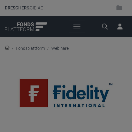
DRESCHER
& CIE AG
Suche
Fondsplattform
Webinare