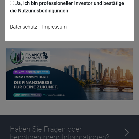
Ja, ich bin professioneller Investor und bestätige
die Nutzungsbedingungen
Jetzt für das Partner-Webinar anmelden
Datenschutz
Impressum
Zurück
Name
CPref
Anbieter
D&C
Zweck
Ablauf
1 Jahr
Haben Sie Fragen oder
benötigen mehr Informationen?