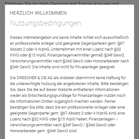
Erfahren Sie im Web-Seminar mit Tobias Krause und
Marius Kruse, welche
Entwicklungen derzeit am
HERZLICH WILLKOMMEN
japanischen Aktienmarkt zu beobachten sind
und wie der
Nutzungsbedingungen
Fidelity Funds - Japan Value Fund
in diesen Markt
investiert.
Dieses Internetangebot und seine Inhalte richtet sich ausschließlich
an professionelle Anleger und geeignete Gegenparteien gem. §67
Absatz 2 oder 4 WpHG, Unternehmen mit einer Lizenz nach §32
Referenten
KWG oder §15 WplG, Finanzanlagenvermittler gemäß §34f GewO,
Versicherungsvermittler nach §34d GewO oder Honorarberater nach
§34h GewO. Die Inhalte sind nicht für Privatanleger geeignet.
Die DRESCHER & CIE AG als Anbieter übernimmt keine Haftung für
die unberechtigte Nutzung der angebotenen Inhalte. Bitte bestätigen
Sie, dass Sie die auf dieser Website enthaltenen Informationen
weder als Entscheidungsgrundlage für Finanzanlagen nutzen noch
die Informationen Dritten zugänglich machen werden. Ferner
bestätigen Sie bitte, dass Sie ein professioneller Anleger oder eine
Tobias Krause
Marius Kruse
geeignete Gegenpartei gem. §67 Absatz 2 oder 4 WpHG sind, eine
Lizenz nach §32 KWG oder §15 WpIG haben, Finanzanlagen- /
Fidelity International
Fidelity International
Versicherungsvermittler nach §34f GewO / §34d GewO oder
Honorarberater gem. §34h GewO sind.