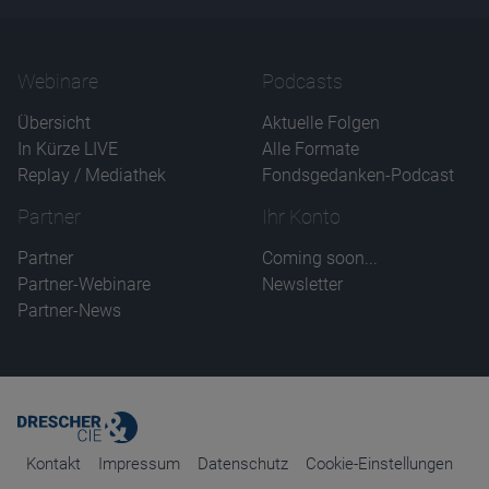
Name
CPref
Anbieter
D&C
Zweck
Webinare
Podcasts
Ablauf
1 Jahr
Übersicht
Aktuelle Folgen
In Kürze LIVE
Alle Formate
Replay / Mediathek
Fondsgedanken-Podcast
Partner
Ihr Konto
Partner
Coming soon...
Partner-Webinare
Newsletter
Partner-News
Kontakt
Impressum
Datenschutz
Cookie-Einstellungen