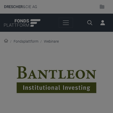
DRESCHER
& CIE AG
Suche
Fondsplattform
Webinare