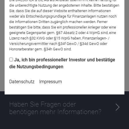
die unberechtigte Nutzung der angebotenen Inhalte. Bitte bestätigen
Sie, dass Sie die auf dieser Website enthaltenen Informationen
Zurück
weder als Entscheidungsgrundlage für Finanzanlagen nutzen noch
die Informationen Dritten zugänglich machen werden. Ferner
bestätigen Sie bitte, dass Sie ein professioneller Anleger oder eine
geeignete Gegenpartei gem. §67 Absatz 2 oder 4 WpHG sind, eine
Lizenz nach §32 KWG oder §15 WpIG haben, Finanzanlagen- /
Versicherungsvermittler nach §34f GewO / §34d GewO oder
Honorarberater gem. §34h GewO sind.
Ja, ich bin professioneller Investor und bestätige
die Nutzungsbedingungen
Datenschutz
Impressum
Haben Sie Fragen oder
benötigen mehr Informationen?