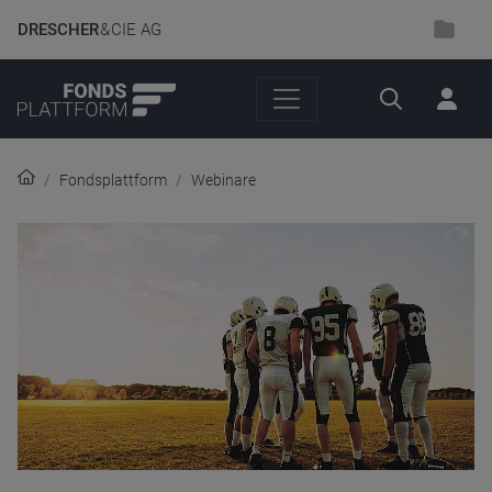
DRESCHER
& CIE AG
Suche
Fondsplattform
Webinare