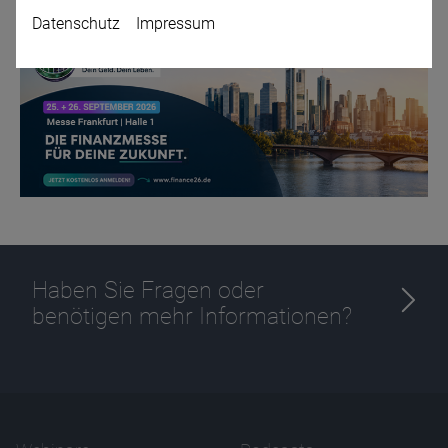
Datenschutz
Impressum
Name
CPref
Anbieter
D&C
Zweck
Ablauf
1 Jahr
Haben Sie Fragen oder
benötigen mehr Informationen?