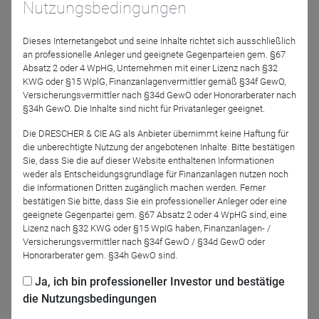
Nutzungsbedingungen
Dieses Internetangebot und seine Inhalte richtet sich ausschließlich
Welche Vorteile bietet die Investmentstrategie
an professionelle Anleger und geeignete Gegenparteien gem. §67
„Minderheitsbeteiligungen“ noch?
Absatz 2 oder 4 WpHG, Unternehmen mit einer Lizenz nach §32
KWG oder §15 WplG, Finanzanlagenvermittler gemäß §34f GewO,
Welche Unternehmen setzen diese Strategien erfolgreich
Versicherungsvermittler nach §34d GewO oder Honorarberater nach
§34h GewO. Die Inhalte sind nicht für Privatanleger geeignet.
um?
Die DRESCHER & CIE AG als Anbieter übernimmt keine Haftung für
die unberechtigte Nutzung der angebotenen Inhalte. Bitte bestätigen
Sie, dass Sie die auf dieser Website enthaltenen Informationen
Diese und weitere Fragen stellen wir Gunter Burgbacher,
weder als Entscheidungsgrundlage für Finanzanlagen nutzen noch
Fondsmanager des AFB Global Equity Select.
die Informationen Dritten zugänglich machen werden. Ferner
bestätigen Sie bitte, dass Sie ein professioneller Anleger oder eine
geeignete Gegenpartei gem. §67 Absatz 2 oder 4 WpHG sind, eine
Lizenz nach §32 KWG oder §15 WpIG haben, Finanzanlagen- /
Versicherungsvermittler nach §34f GewO / §34d GewO oder
Jetzt für das Partner-Webinar anmelden
Honorarberater gem. §34h GewO sind.
Ja, ich bin professioneller Investor und bestätige
die Nutzungsbedingungen
Zurück