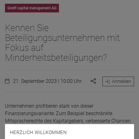
Greiff capital management AG
Kennen Sie
Beteiligungsunternehmen mit
Fokus auf
Minderheitsbeteiligungen?
21. September 2023 | 10:00 Uhr
Anmelden
Unternehmen profitieren stark von dieser
Finanzierungsvariante: Zum Beispiel beschränkte
Mitspracherechte des Kapitalgebers, verbesserte Chancen
auf Fremdkapital und neue Anreize bei der
HERZLICH WILLKOMMEN
Unternehmensführung sind nur einige Vorteile davon.