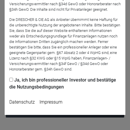
Versicherungsvermittler nach §34d GewO oder Honorarberater nach
und Investor Relations.
§34h GewO. Die Inhalte sind nicht für Privatanleger geeignet.
Die DRESCHER & CIE AG als Anbieter übernimmt keine Haftung für
die unberechtigte Nutzung der angebotenen Inhalte. Bitte bestätigen
Sie, dass Sie die auf dieser Website enthaltenen Informationen
Jetzt für das Partner-Webinar anmelden
weder als Entscheidungsgrundlage für Finanzanlagen nutzen noch
die Informationen Dritten zugänglich machen werden. Ferner
bestätigen Sie bitte, dass Sie ein professioneller Anleger oder eine
geeignete Gegenpartei gem. §67 Absatz 2 oder 4 WpHG sind, eine
Zurück
Lizenz nach §32 KWG oder §15 WpIG haben, Finanzanlagen- /
Versicherungsvermittler nach §34f GewO / §34d GewO oder
Honorarberater gem. §34h GewO sind.
Ja, ich bin professioneller Investor und bestätige
die Nutzungsbedingungen
Datenschutz
Impressum