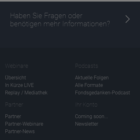
Haben Sie Fragen oder
benötigen mehr Informationen?
Name
CPref
Anbieter
D&C
Zweck
Ablauf
1 Jahr
Webinare
Podcasts
Übersicht
Aktuelle Folgen
In Kürze LIVE
Alle Formate
Replay / Mediathek
Fondsgedanken-Podcast
Partner
Ihr Konto
Partner
Coming soon...
Partner-Webinare
Newsletter
Partner-News