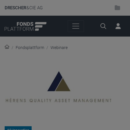
DRESCHER
& CIE AG
Suche
Fondsplattform
Webinare