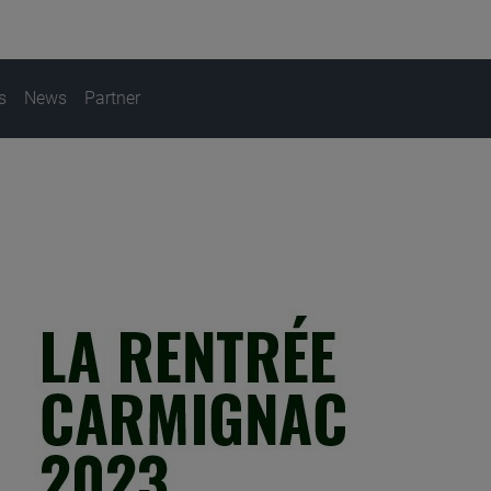
s
News
Partner