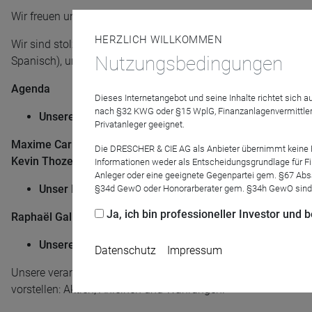
Wir freuen uns, Sie zur unserer nächsten globalen Digitalkonf
HERZLICH WILLKOMMEN
Wir sind stolz darauf, Ihnen die Konferenz in fünf verschiede
Nutzungsbedingungen
Spanisch), um sicherzustellen, dass jeder Teilnehmer die Mög
Agenda
Dieses Internetangebot und seine Inhalte richtet sich
nach §32 KWG oder §15 WplG, Finanzanlagenvermittler
Unsere Produktstrategie und Performancerückblick
:
Privatanleger geeignet.
Maxime Carmignac
,
Managing Director Carmignac UK
Die DRESCHER & CIE AG als Anbieter übernimmt keine Haf
Kevin Thozet
,
Portfolio Advisor & Member of the Investment
Informationen weder als Entscheidungsgrundlage für Fin
Anleger oder eine geeignete Gegenpartei gem. §67 Abs
Unser Makroökonomisches Szenario
:
§34d GewO oder Honorarberater gem. §34h GewO sind
Ja, ich bin professioneller Investor und
Raphaël Gallardo
,
Chief Economist
Unsere Anlagestrategie
:
Datenschutz
Impressum
Unsere verantwortlichen Teams werden Carmignacs Überzeug
vorstellen: Aktien, Anleihen und Währungen.