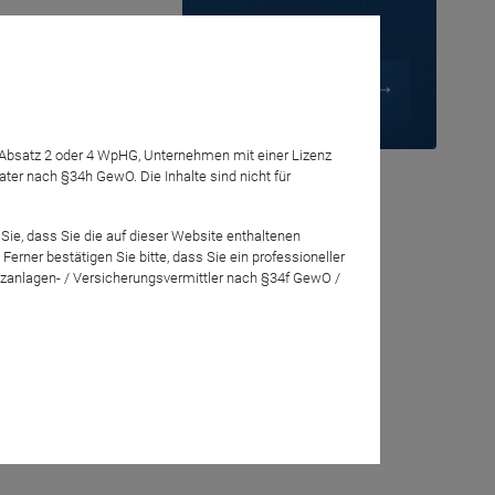
.
isch und
7 Absatz 2 oder 4 WpHG, Unternehmen mit einer Lizenz
r nach §34h GewO. Die Inhalte sind nicht für
Sie, dass Sie die auf dieser Website enthaltenen
rner bestätigen Sie bitte, dass Sie ein professioneller
zanlagen- / Versicherungsvermittler nach §34f GewO /
assen