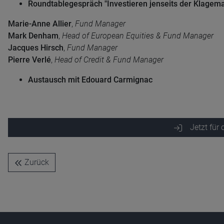
Roundtablegespräch "Investieren jenseits der Klagem
Marie-Anne Allier
,
Fund Manager
Name
CPref
Mark Denham
,
Head of European Equities & Fund Manager
Anbieter
D&C
Jacques Hirsch
,
Fund Manager
Zweck
Pierre Verlé
,
Head of Credit & Fund Manager
Ablauf
1 Jahr
Austausch mit Edouard Carmignac
Jetzt für
Zurück