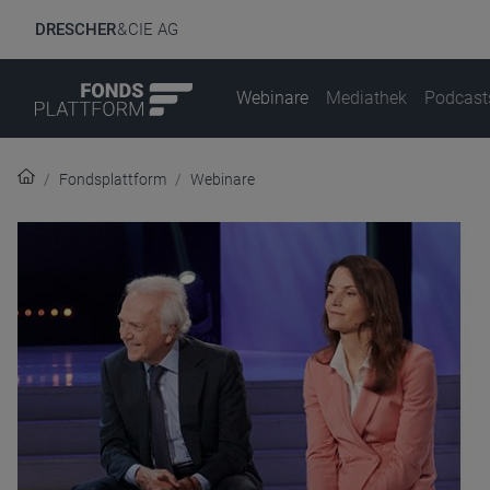
DRESCHER
& CIE AG
Webinare
Mediathek
Podcast
Fondsplattform
Webinare