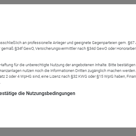
erenz,
La Rentrée Carmignac
, am
21. September 2023
einzuladen
nen Sprachen anzubieten (Französisch, Englisch, Deutsch, Italien
lichkeit hat, in seiner bevorzugten Sprache teilzunehmen.
 ausschließlich an professionelle Anleger und geeignete Gegenparteien gem. §6
 gemäß §34f GewO, Versicherungsvermittler nach §34d GewO oder Honorarberate
tung für die unberechtigte Nutzung der angebotenen Inhalte. Bitte bestätigen 
 Committee
anzanlagen nutzen noch die Informationen Dritten zugänglich machen werden. Fe
atz 2 oder 4 WpHG sind, eine Lizenz nach §32 KWG oder §15 WpIG haben, Finan
.
 bestätige die Nutzungsbedingungen
ungen für die kommenden Monate in den wichtigsten Anlagekl