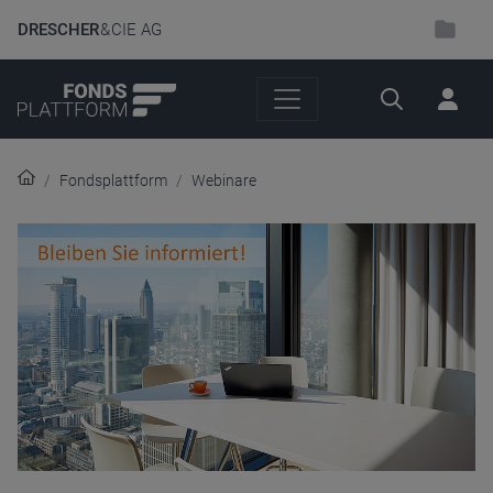
DRESCHER
& CIE AG
Suche
Fondsplattform
Webinare