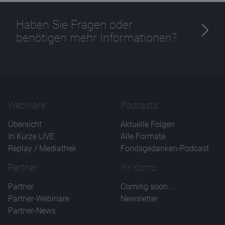
Haben Sie Fragen oder
benötigen mehr Informationen?
Name
CPref
Anbieter
D&C
Zweck
Ablauf
1 Jahr
Webinare
Podcasts
Übersicht
Aktuelle Folgen
In Kürze LIVE
Alle Formate
Replay / Mediathek
Fondsgedanken-Podcast
Partner
Ihr Konto
Partner
Coming soon...
Partner-Webinare
Newsletter
Partner-News