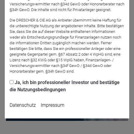
Versicherungsvermittler nach §34d GewO oder Honorarberater nach
Wir freuen uns auf Sie.
§34h GewO. Die Inhalte sind nicht für Privatanleger geeignet.
Die DRESCHER & CIE AG als Anbieter übernimmt keine Haftung für
die unberechtigte Nutzung der angebotenen Inhalte. Bitte bestätigen
Sie, dass Sie die auf dieser Website enthaltenen Informationen
Jetzt für das Partner-Webinar anmelden
weder als Entscheidungsgrundlage für Finanzanlagen nutzen noch
die Informationen Dritten zugänglich machen werden. Ferner
bestätigen Sie bitte, dass Sie ein professioneller Anleger oder eine
geeignete Gegenpartei gem. §67 Absatz 2 oder 4 WpHG sind, eine
Zurück
Lizenz nach §32 KWG oder §15 WpIG haben, Finanzanlagen- /
Versicherungsvermittler nach §34f GewO / §34d GewO oder
Honorarberater gem. §34h GewO sind.
Ja, ich bin professioneller Investor und bestätige
die Nutzungsbedingungen
Datenschutz
Impressum