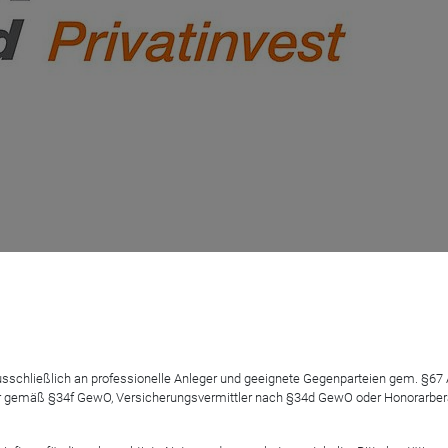
T «15-MINUTEN-UPDATE»
 ausschließlich an professionelle Anleger und geeignete Gegenparteien gem. §6
 gemäß §34f GewO, Versicherungsvermittler nach §34d GewO oder Honorarberate