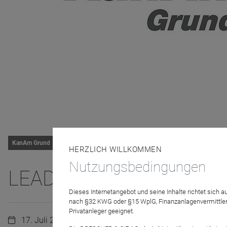
KanAm Grund
HERZLICH WILLKOMMEN
Nutzungsbedingungen
LEADING CITIES INVES
Dieses Internetangebot und seine Inhalte richtet sich
nach §32 KWG oder §15 WplG, Finanzanlagenvermittler
Privatanleger geeignet.
17. Juli 2024 | 09:30 Uhr