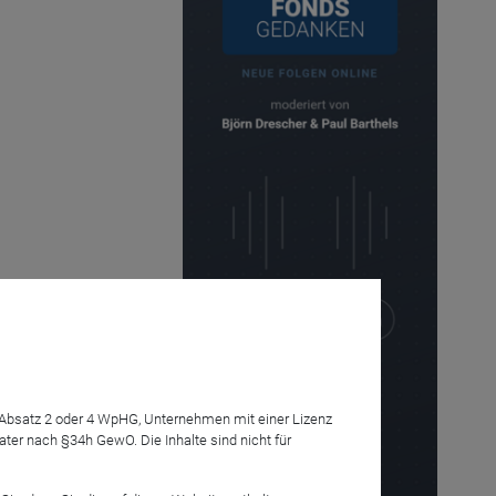
7 Absatz 2 oder 4 WpHG, Unternehmen mit einer Lizenz
r nach §34h GewO. Die Inhalte sind nicht für
Anmelden