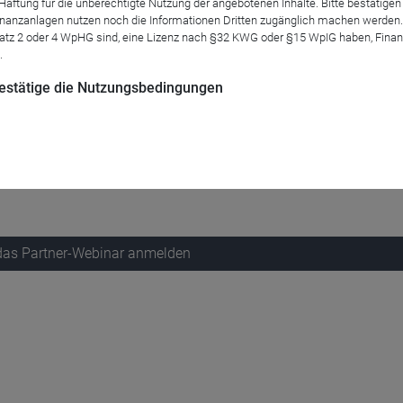
tung für die unberechtigte Nutzung der angebotenen Inhalte. Bitte bestätigen 
anzanlagen nutzen noch die Informationen Dritten zugänglich machen werden. Fe
atz 2 oder 4 WpHG sind, eine Lizenz nach §32 KWG oder §15 WpIG haben, Finan
.
 bestätige die Nutzungsbedingungen
bei diesem Format.
agen rund um den LEADING CITIES INVEST nutzen.
 das Partner-Webinar anmelden