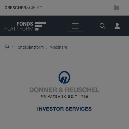
DRESCHER
& CIE AG
Suche
Fondsplattform
Webinare