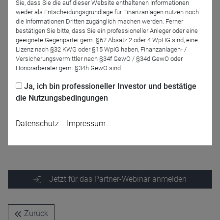
Sie, dass Sie die auf dieser Website enthaltenen Informationen
weder als Entscheidungsgrundlage für Finanzanlagen nutzen noch
Referenten
die Informationen Dritten zugänglich machen werden. Ferner
bestätigen Sie bitte, dass Sie ein professioneller Anleger oder eine
geeignete Gegenpartei gem. §67 Absatz 2 oder 4 WpHG sind, eine
Lizenz nach §32 KWG oder §15 WpIG haben, Finanzanlagen- /
Versicherungsvermittler nach §34f GewO / §34d GewO oder
Honorarberater gem. §34h GewO sind.
Ja, ich bin professioneller Investor und bestätige
die Nutzungsbedingungen
Carsten Mumm
DONNER & REUSCHEL
Datenschutz
Impressum
AG
Jetzt für das Partner-Webinar anmelden
Zurück
Name
CPref