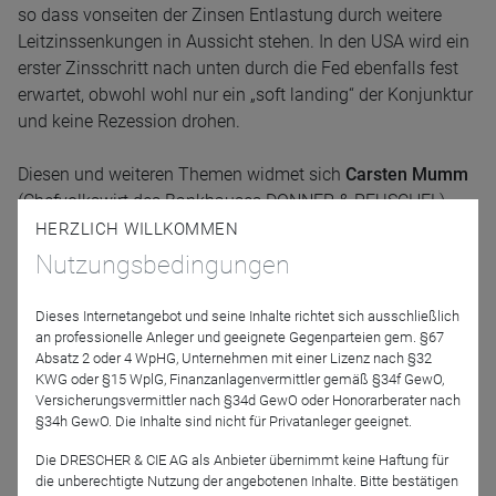
so dass vonseiten der Zinsen Entlastung durch weitere
Leitzinssenkungen in Aussicht stehen. In den USA wird ein
erster Zinsschritt nach unten durch die Fed ebenfalls fest
erwartet, obwohl wohl nur ein „soft landing“ der Konjunktur
und keine Rezession drohen.
Diesen und weiteren Themen widmet sich
Carsten Mumm
(Chefvolkswirt des Bankhauses DONNER & REUSCHEL)
anlässlich unserer nächsten Webkonferenz am:
HERZLICH WILLKOMMEN
Nutzungsbedingungen
Freitag
, den
06. September 2024
von
08:30 - 09:00 Uhr
(plus Zeit für Ihre Fragen).
Dieses Internetangebot und seine Inhalte richtet sich ausschließlich
an professionelle Anleger und geeignete Gegenparteien gem. §67
Absatz 2 oder 4 WpHG, Unternehmen mit einer Lizenz nach §32
Wir freuen uns auf Sie!
KWG oder §15 WplG, Finanzanlagenvermittler gemäß §34f GewO,
Versicherungsvermittler nach §34d GewO oder Honorarberater nach
Herzliche Grüße
§34h GewO. Die Inhalte sind nicht für Privatanleger geeignet.
Die DRESCHER & CIE AG als Anbieter übernimmt keine Haftung für
Ihr D&R Investor Services Team
die unberechtigte Nutzung der angebotenen Inhalte. Bitte bestätigen