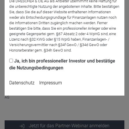
Die DRESCHER & CIE AG als Anbieter übernimmt keine Haftung für
Montag
, den
04. November 2024
von
08:30 - 09:00 Uhr
die unberechtigte Nutzung der angebotenen Inhalte. Bitte bestätigen
Sie, dass Sie die auf dieser Website enthaltenen Informationen
(plus Zeit für Ihre Fragen).
weder als Entscheidungsgrundlage für Finanzanlagen nutzen noch
die Informationen Dritten zugänglich machen werden. Ferner
Referenten
bestätigen Sie bitte, dass Sie ein professioneller Anleger oder eine
geeignete Gegenpartei gem. §67 Absatz 2 oder 4 WpHG sind, eine
Lizenz nach §32 KWG oder §15 WpIG haben, Finanzanlagen- /
Versicherungsvermittler nach §34f GewO / §34d GewO oder
Honorarberater gem. §34h GewO sind.
Ja, ich bin professioneller Investor und bestätige
die Nutzungsbedingungen
Datenschutz
Impressum
Carsten Mumm
DONNER & REUSCHEL
AG
Jetzt für das Partner-Webinar anmelden