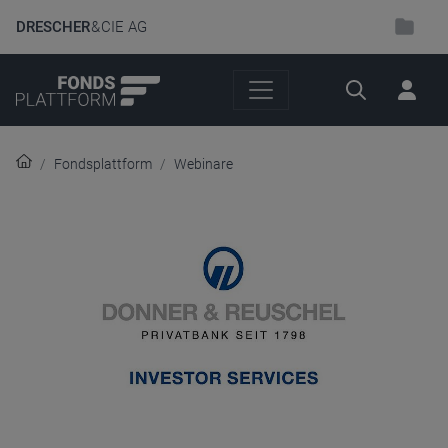
DRESCHER
& CIE AG
Suche
Fondsplattform
Webinare