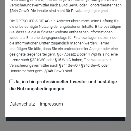
nutzen. Was beide Experten aktuell favorisieren, hören Sie
Versicherungsvermittler nach §34d GewO oder Honorarberater nach
in unserem Webinar am
26.10.
um
10:30 Uhr.
§34h GewO. Die Inhalte sind nicht für Privatanleger geeignet.
Die DRESCHER & CIE AG als Anbieter übernimmt keine Haftung für
die unberechtigte Nutzung der angebotenen Inhalte. Bitte bestätigen
Sie, dass Sie die auf dieser Website enthaltenen Informationen
Jetzt für das Partner-Webinar anmelden
weder als Entscheidungsgrundlage für Finanzanlagen nutzen noch
die Informationen Dritten zugänglich machen werden. Ferner
bestätigen Sie bitte, dass Sie ein professioneller Anleger oder eine
geeignete Gegenpartei gem. §67 Absatz 2 oder 4 WpHG sind, eine
Zurück
Lizenz nach §32 KWG oder §15 WpIG haben, Finanzanlagen- /
Versicherungsvermittler nach §34f GewO / §34d GewO oder
Honorarberater gem. §34h GewO sind.
Ja, ich bin professioneller Investor und bestätige
die Nutzungsbedingungen
Datenschutz
Impressum