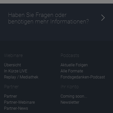
Haben Sie Fragen oder
benötigen mehr Informationen?
Name
CPref
Anbieter
D&C
Zweck
Ablauf
1 Jahr
Webinare
Podcasts
Übersicht
Aktuelle Folgen
In Kürze LIVE
Alle Formate
Replay / Mediathek
Fondsgedanken-Podcast
Partner
Ihr Konto
Partner
Coming soon...
Partner-Webinare
Newsletter
Partner-News