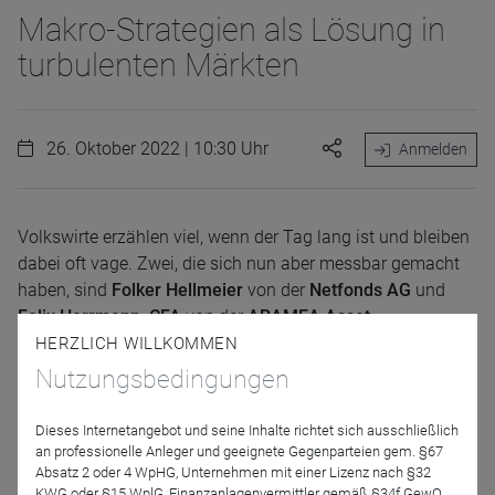
Makro-Strategien als Lösung in
turbulenten Märkten
26. Oktober 2022 | 10:30 Uhr
Anmelden
Volkswirte erzählen viel, wenn der Tag lang ist und bleiben
dabei oft vage. Zwei, die sich nun aber messbar gemacht
haben, sind
Folker Hellmeier
von der
Netfonds AG
und
Felix Herrmann, CFA
von der
ARAMEA Asset
Management AG
. Während Herr Hellmeier seine Expertise
HERZLICH WILLKOMMEN
zusammen mit seinem langjährigen Partner
Christian
Nutzungsbedingungen
Buntrock
dazu nutzt, eine
Multi Asset Strategie
zu steuern,
ist Herr Herrmann zusammen mit dem
ARAMEA Renten-
Dieses Internetangebot und seine Inhalte richtet sich ausschließlich
Team um ARAMEA-CIO Sven Pfeil
angetreten, um alle
an professionelle Anleger und geeignete Gegenparteien gem. §67
Absatz 2 oder 4 WpHG, Unternehmen mit einer Lizenz nach §32
Opportunitäten, die der
Rentenmarkt
aktuell bietet, zu
KWG oder §15 WplG, Finanzanlagenvermittler gemäß §34f GewO,