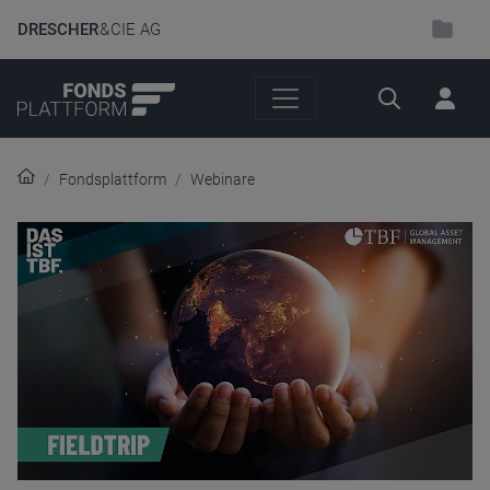
DRESCHER
& CIE AG
Suche
Fondsplattform
Webinare