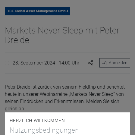
TBF Global Asset Management GmbH
Markets Never Sleep mit Peter
Dreide
23. September 2024 | 14:00 Uhr
Anmelden
Peter Dreide ist zurück von seinem Fieldtrip und berichtet
heute in unserer Webinarreihe „Markets Never Sleep“ von
seinen Eindrücken und Erkenntnissen. Melden Sie sich
gleich an.
HERZLICH WILLKOMMEN
Referenten
Nutzungsbedingungen