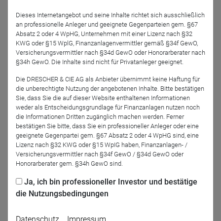
Dieses Internetangebot und seine Inhalte richtet sich ausschließlich
an professionelle Anleger und geeignete Gegenparteien gem. §67
Absatz 2 oder 4 WpHG, Unternehmen mit einer Lizenz nach §32
KWG oder §15 WplG, Finanzanlagenvermittler gemäß §34f GewO,
Versicherungsvermittler nach §34d GewO oder Honorarberater nach
§34h GewO. Die Inhalte sind nicht für Privatanleger geeignet.
Die DRESCHER & CIE AG als Anbieter übernimmt keine Haftung für
Peter Dreide
die unberechtigte Nutzung der angebotenen Inhalte. Bitte bestätigen
TBF Global Asset
Sie, dass Sie die auf dieser Website enthaltenen Informationen
Management GmbH
weder als Entscheidungsgrundlage für Finanzanlagen nutzen noch
die Informationen Dritten zugänglich machen werden. Ferner
bestätigen Sie bitte, dass Sie ein professioneller Anleger oder eine
geeignete Gegenpartei gem. §67 Absatz 2 oder 4 WpHG sind, eine
Lizenz nach §32 KWG oder §15 WpIG haben, Finanzanlagen- /
Jetzt für das Partner-Webinar anmelden
Versicherungsvermittler nach §34f GewO / §34d GewO oder
Honorarberater gem. §34h GewO sind.
Ja, ich bin professioneller Investor und bestätige
Zurück
die Nutzungsbedingungen
Datenschutz
Impressum