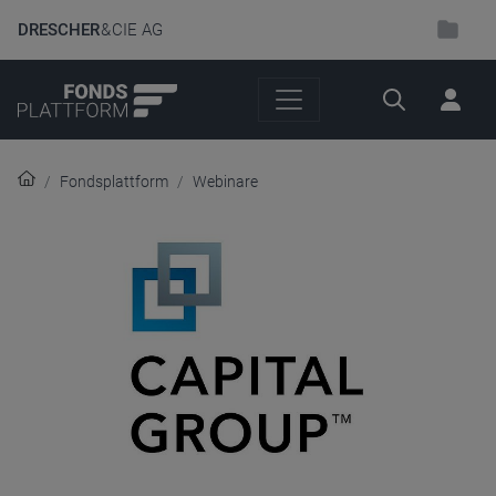
DRESCHER
& CIE AG
Suche
Fondsplattform
Webinare