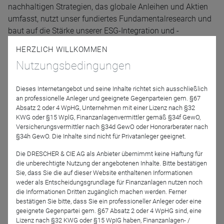
nachhaltigen Strategien, das globale Anleihen und Aktien
umfasst, nutzt unser fundiertes Fundamentalresearch und
baut auf die Stärke unserer ESG-Integration und -
Verantwortung, um die richtigen Unternehmen zu
HERZLICH WILLKOMMEN
identifizieren.
Nutzungsbedingungen
Dieses Internetangebot und seine Inhalte richtet sich ausschließlich
Belinda Gan, ESG Investment Director, wird unseren
an professionelle Anleger und geeignete Gegenparteien gem. §67
themenübergreifenden globalen Ansatz aufzeigen, und wo
Absatz 2 oder 4 WpHG, Unternehmen mit einer Lizenz nach §32
KWG oder §15 WplG, Finanzanlagenvermittler gemäß §34f GewO,
wir bedeutende langfristige Anlagechancen sehen. Anhand
Versicherungsvermittler nach §34d GewO oder Honorarberater nach
von Investmentbeispielen werden wir Ihnen in unserem
§34h GewO. Die Inhalte sind nicht für Privatanleger geeignet.
Webinar zeigen, warum Wachstum und Nachhaltigkeit sich
Die DRESCHER & CIE AG als Anbieter übernimmt keine Haftung für
nicht ausschließen.
die unberechtigte Nutzung der angebotenen Inhalte. Bitte bestätigen
Sie, dass Sie die auf dieser Website enthaltenen Informationen
weder als Entscheidungsgrundlage für Finanzanlagen nutzen noch
die Informationen Dritten zugänglich machen werden. Ferner
Unsere Sprecherin Belinda Gan wird ihre Ausführungen in
bestätigen Sie bitte, dass Sie ein professioneller Anleger oder eine
englischer Sprache machen, jedoch werden die Moderation
geeignete Gegenpartei gem. §67 Absatz 2 oder 4 WpHG sind, eine
und die Zusammenfassung von Johannes Böhme sowie
Lizenz nach §32 KWG oder §15 WpIG haben, Finanzanlagen- /