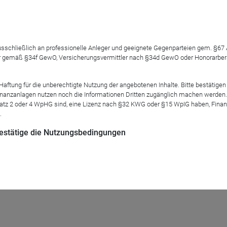
 ausschließlich an professionelle Anleger und geeignete Gegenparteien gem. §6
vestment Advisor) werden das Jahr 2022 für die Ernährungs-Stra
 gemäß §34f GewO, Versicherungsvermittler nach §34d GewO oder Honorarberate
ärkten, aber auch im Bereich unserer globalen Ernährungssyste
n. Das Webinar findet in deutscher Sprache statt.
tung für die unberechtigte Nutzung der angebotenen Inhalte. Bitte bestätigen 
anzanlagen nutzen noch die Informationen Dritten zugänglich machen werden. Fe
atz 2 oder 4 WpHG sind, eine Lizenz nach §32 KWG oder §15 WpIG haben, Finan
owser „Google Chrome“ oder „Safari“ (bei Apple-Geräten) funktio
.
 bestätige die Nutzungsbedingungen