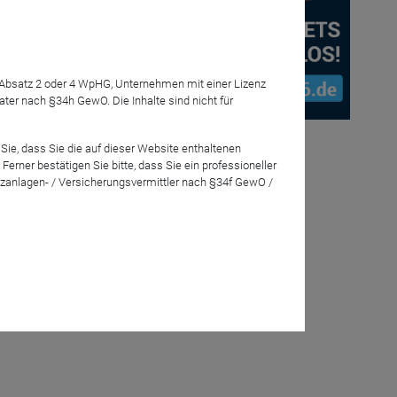
Anmelden
7 Absatz 2 oder 4 WpHG, Unternehmen mit einer Lizenz
tegie Revue
r nach §34h GewO. Die Inhalte sind nicht für
me erläutern
Sie, dass Sie die auf dieser Website enthaltenen
rner bestätigen Sie bitte, dass Sie ein professioneller
zanlagen- / Versicherungsvermittler nach §34f GewO /
niert.