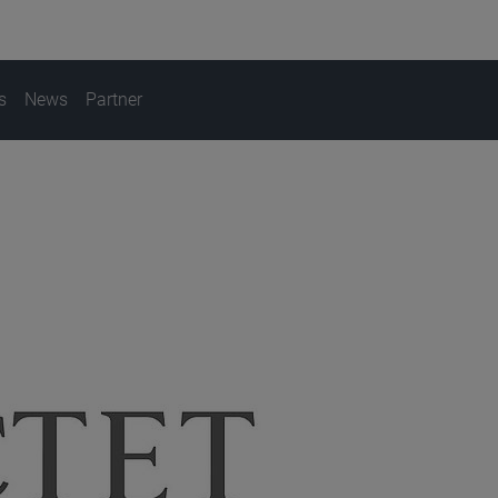
s
News
Partner