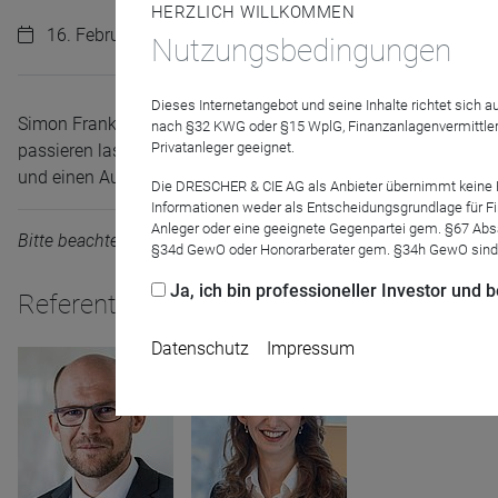
HERZLICH WILLKOMMEN
16. Februar 2023 | 15:00 Uhr
Nutzungsbedingungen
Dieses Internetangebot und seine Inhalte richtet sich
Simon Frank (Senior Investment Advisor) und Lara Lorenz (In
nach §32 KWG oder §15 WplG, Finanzanlagenvermittler
Privatanleger geeignet.
passieren lassen, die jüngsten Entwicklungen an den Aktienm
und einen Ausblick für das Jahr 2023 und darüber hinaus gebe
Die DRESCHER & CIE AG als Anbieter übernimmt keine Haf
Informationen weder als Entscheidungsgrundlage für Fin
Anleger oder eine geeignete Gegenpartei gem. §67 Abs
Bitte beachten Sie, dass das Webinar am besten mit dem Webbr
§34d GewO oder Honorarberater gem. §34h GewO sind
Ja, ich bin professioneller Investor und
Referenten
Datenschutz
Impressum