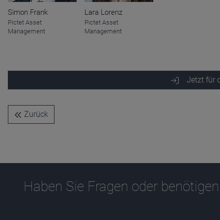
Name
CPref
Simon Frank
Lara Lorenz
Anbieter
D&C
Pictet Asset
Pictet Asset
Zweck
Management
Management
Ablauf
1 Jahr
Jetzt für
Zurück
Haben Sie Fragen oder benötigen