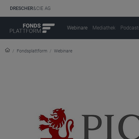
DRESCHER
& CIE AG
Webinare
Mediathek
Podcast
Fondsplattform
Webinare