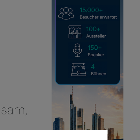
tsam,