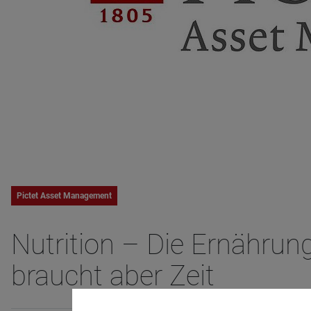
Pictet Asset Management
Nutrition – Die Ernähr
braucht aber Zeit