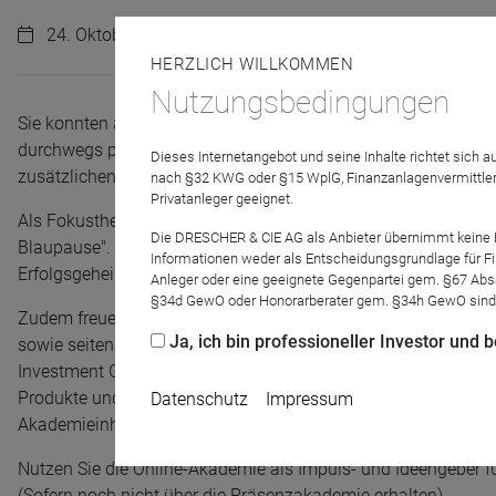
24. Oktober 2024 | 09:00 Uhr
HERZLICH WILLKOMMEN
Nutzungsbedingungen
Sie konnten an der Herbst-Akademie vor Ort nicht teilnehmen
durchwegs positiven Feedback aus den letzten Formaten bieten
Dieses Internetangebot und seine Inhalte richtet sich
zusätzlichen Online-Termin mit den Highlights der Akademiere
nach §32 KWG oder §15 WplG, Finanzanlagenvermittler
Privatanleger geeignet.
Als Fokusthema wartet auf Sie der interaktive Vortrag von 
Die DRESCHER & CIE AG als Anbieter übernimmt keine Haf
Blaupause". Freuen Sie sich außerdem auf den FK-Leuchtturmm
Informationen weder als Entscheidungsgrundlage für Fin
Erfolgsgeheimnisse sowie wertvolle Tipps & Vertriebsimpulse
Anleger oder eine geeignete Gegenpartei gem. §67 Abs
§34d GewO oder Honorarberater gem. §34h GewO sind
Zudem freuen Sie sich auf interessante Kompaktupdates un
Ja, ich bin professioneller Investor und
sowie seitens der WealthKonzept – Ihre volldigitale Vermö
Investment GmbH – ARTS Asset Management GmbH – Balois
Produkte und Konzepte vorstellen sowie auf die aktuelle Mark
Datenschutz
Impressum
Akademieinhalte im Segment der Sachwerte abrunden.
Nutzen Sie die Online-Akademie als Impuls- und Ideengeber fü
(Sofern noch nicht über die Präsenzakademie erhalten).