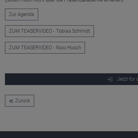
Zur Agenda
Name
CPref
Anbieter
D&C
ZUM TEASERVIDEO - Tobias Schmidt
Zweck
Ablauf
1 Jahr
ZUM TEASERVIDEO - Nico Hüsch
Jetzt für
Zurück