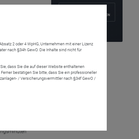
Anmelden
h dem
n
7 Absatz 2 oder 4 WpHG, Unternehmen mit einer Lizenz
r nach §34h GewO. Die Inhalte sind nicht für
ebinar
Sie, dass Sie die auf dieser Website enthaltenen
rner bestätigen Sie bitte, dass Sie ein professioneller
zanlagen- / Versicherungsvermittler nach §34f GewO /
gsbereich
n um Ampega
t GmbH Ihre
dungsminuten