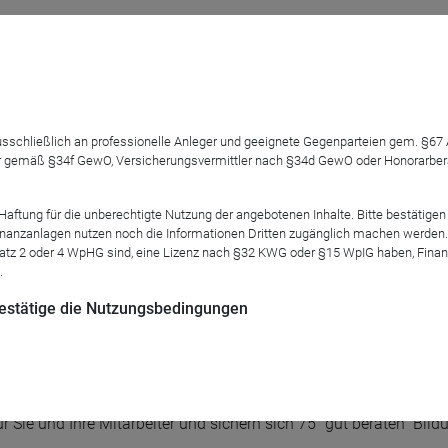
 oder wollen die Inhalte nochmals vertiefen. Kein Problem. Nac
 wir Ihnen als erweiterten Service neben der Präsenzreihe eine
 ausschließlich an professionelle Anleger und geeignete Gegenparteien gem. §6
ihe an – hierzu möchten wir Sie herzlich einladen!
 gemäß §34f GewO, Versicherungsvermittler nach §34d GewO oder Honorarberate
Tobias Schmidt "Automatisierte Neukundengewinnung in 2024 – W
tung für die unberechtigte Nutzung der angebotenen Inhalte. Bitte bestätigen 
akler Nico Hüsch, der Ihnen transparente Einblicke in seine
anzanlagen nutzen noch die Informationen Dritten zugänglich machen werden. Fe
 an die Hand geben wird.
atz 2 oder 4 WpHG sind, eine Lizenz nach §32 KWG oder §15 WpIG haben, Finan
.
d News seitens der FondsKonzept AG auch aus dem Versicherun
 bestätige die Nutzungsbedingungen
gensverwaltung. Daneben werden fünf spannende Gesellschafte
e – HonorarKonzept GmbH / MyLife – Robert Beer Managemen
tsituation eingehen. Florian Birg von eFonds24 wird die online
r Sie und Ihre Mitarbeiter und sichern sich 75 "gut beraten" Bil