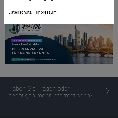
Zurück
Datenschutz
Impressum
Name
CPref
Anbieter
D&C
Zweck
Ablauf
1 Jahr
Haben Sie Fragen oder
benötigen mehr Informationen?