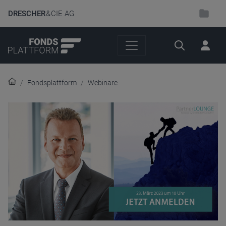
DRESCHER
& CIE AG
Suche
Fondsplattform
Webinare