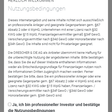
HERZLICH WILLKOMMEN
Strategie, die aktuelle Positionierung und welche Chancen
Nutzungsbedingungen
sich 2023 bieten.
Dieses Internetangebot und seine Inhalte richtet sich ausschließlich
Referenten
an professionelle Anleger und geeignete Gegenparteien gem. §67
Absatz 2 oder 4 WpHG, Unternehmen mit einer Lizenz nach §32
KWG oder §15 WplG, Finanzanlagenvermittler gemäß §34f GewO,
Versicherungsvermittler nach §34d GewO oder Honorarberater nach
§34h GewO. Die Inhalte sind nicht für Privatanleger geeignet.
Die DRESCHER & CIE AG als Anbieter übernimmt keine Haftung für
die unberechtigte Nutzung der angebotenen Inhalte. Bitte bestätigen
Sie, dass Sie die auf dieser Website enthaltenen Informationen
weder als Entscheidungsgrundlage für Finanzanlagen nutzen noch
Gerald Rosenkranz
die Informationen Dritten zugänglich machen werden. Ferner
Pecunia GmbH
bestätigen Sie bitte, dass Sie ein professioneller Anleger oder eine
geeignete Gegenpartei gem. §67 Absatz 2 oder 4 WpHG sind, eine
Lizenz nach §32 KWG oder §15 WpIG haben, Finanzanlagen- /
Versicherungsvermittler nach §34f GewO / §34d GewO oder
Honorarberater gem. §34h GewO sind.
Jetzt für das Partner-Webinar anmelden
Ja, ich bin professioneller Investor und bestätige
die Nutzungsbedingungen