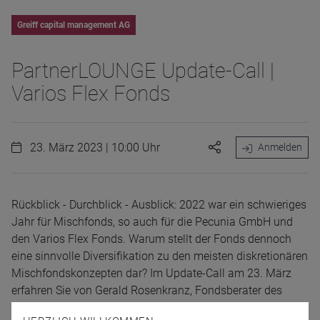
Greiff capital management AG
PartnerLOUNGE Update-Call |
Varios Flex Fonds
23. März 2023 | 10:00 Uhr
Anmelden
Rückblick - Durchblick - Ausblick: 2022 war ein schwieriges
Jahr für Mischfonds, so auch für die Pecunia GmbH und
den Varios Flex Fonds. Warum stellt der Fonds dennoch
eine sinnvolle Diversifikation zu den meisten diskretionären
Mischfondskonzepten dar? Im Update-Call am 23. März
erfahren Sie von Gerald Rosenkranz, Fondsberater des
Varios Flex Fonds, die Hintergründe zur Reaktion der