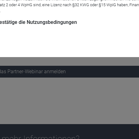
atz 2 oder 4 WpHG sind, eine Lizenz nach §32 KWG oder §15 WpIG haben, Finan
.
 bestätige die Nutzungsbedingungen
geben ein Update zur Fondsstrategie des Assenagon Credit Sele
m Übergangsbereich zwischen Investment Grade und High Yield.
 das Partner-Webinar anmelden
 mehr Informationen?