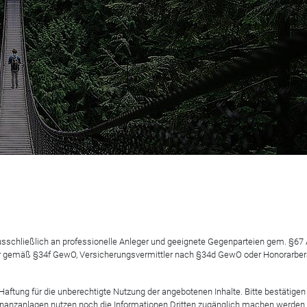
pdate Assenagon Credit
 ausschließlich an professionelle Anleger und geeignete Gegenparteien gem. §6
 gemäß §34f GewO, Versicherungsvermittler nach §34d GewO oder Honorarberate
tung für die unberechtigte Nutzung der angebotenen Inhalte. Bitte bestätigen 
anzanlagen nutzen noch die Informationen Dritten zugänglich machen werden. Fe