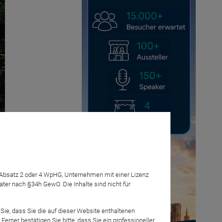
7 Absatz 2 oder 4 WpHG, Unternehmen mit einer Lizenz
r nach §34h GewO. Die Inhalte sind nicht für
Sie, dass Sie die auf dieser Website enthaltenen
rner bestätigen Sie bitte, dass Sie ein professioneller