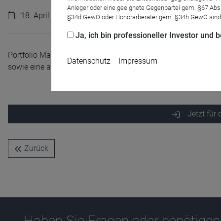
Anleger oder eine geeignete Gegenpartei gem. §67 Abs
18. April 2024 | 12:00 Uhr
§34d GewO oder Honorarberater gem. §34h GewO sind
Ja, ich bin professioneller Investor und
Portfolio Manager Robert Van Kleeck und Matthias Burgfeld 
Datenschutz
Impressum
sowie eine aktuelle Einschätzung der Chancen und Risiken i
Jetzt für
Name
CPref
Anbieter
D&C
Zurück
Zweck
Ablauf
1 Jahr
Haben Sie Fragen oder benötigen