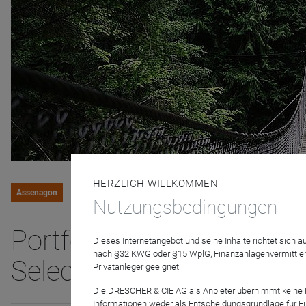
HERZLICH WILLKOMMEN
Assenagon
Nutzungsbedingungen
Portfolio Management U
Dieses Internetangebot und seine Inhalte richtet sich
nach §32 KWG oder §15 WplG, Finanzanlagenvermittler
Selection ESG
Privatanleger geeignet.
Die DRESCHER & CIE AG als Anbieter übernimmt keine Haf
Informationen weder als Entscheidungsgrundlage für Fin