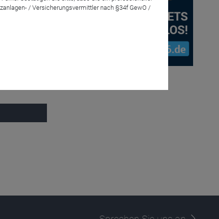
zanlagen- / Versicherungsvermittler nach §34f GewO /
Anmelden
ction ESG
Sprechen Sie uns an