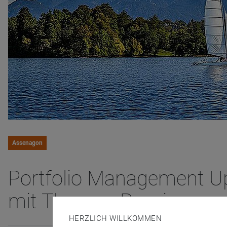
Assenagon
Portfolio Management U
mit Thomas Romig
HERZLICH WILLKOMMEN