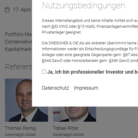
Nutzungsbedingungen
17. April 2024 | 11:00 Uhr
Dieses Internetangebot und seine Inhalte richtet sich
nach §32 KWG oder §15 WplG, Finanzanlagenvermittler
Privatanleger geeignet.
Portfolio Manager Thomas Romig und Moderator Tobias Ritte
Conservative und des Assenagon Multi Asset Balanced sowie
Die DRESCHER & CIE AG als Anbieter übernimmt keine Haf
Kapitalmarkt.
Informationen weder als Entscheidungsgrundlage für Fin
Anleger oder eine geeignete Gegenpartei gem. §67 Abs
§34d GewO oder Honorarberater gem. §34h GewO sind
Referenten
Ja, ich bin professioneller Investor und
Datenschutz
Impressum
Thomas Romig
Tobias Ritter
Name
CPref
Assenagon Asset
Assenagon Asset