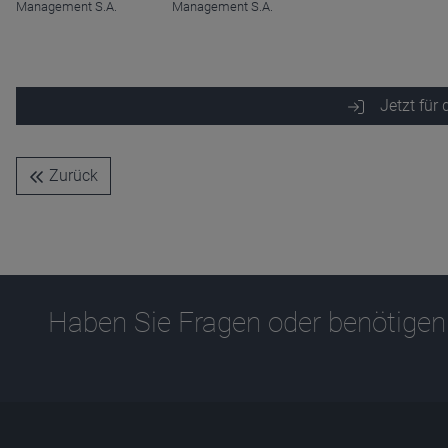
Anbieter
D&C
Management S.A.
Management S.A.
Zweck
Ablauf
1 Jahr
Jetzt für
Zurück
Haben Sie Fragen oder benötigen