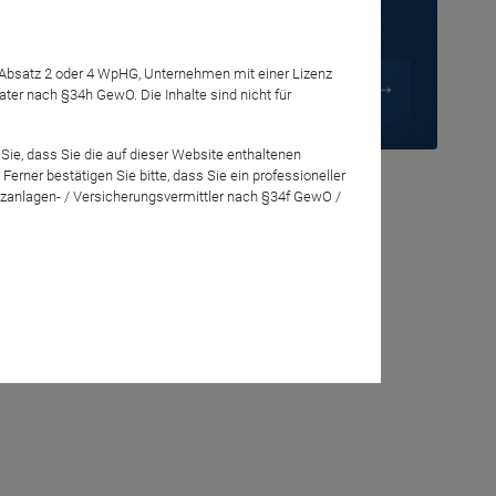
Anmelden
7 Absatz 2 oder 4 WpHG, Unternehmen mit einer Lizenz
r nach §34h GewO. Die Inhalte sind nicht für
set
en am
Sie, dass Sie die auf dieser Website enthaltenen
rner bestätigen Sie bitte, dass Sie ein professioneller
zanlagen- / Versicherungsvermittler nach §34f GewO /