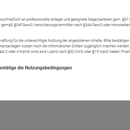
 ausschließlich an professionelle Anleger und geeignete Gegenparteien gem. §6
 gemäß §34f GewO, Versicherungsvermittler nach §34d GewO oder Honorarberate
r geben ein Update zur Fondsstrategie des Assenagon Multi As
 eine aktuelle Einschätzung der Chancen und Herausforderung
tung für die unberechtigte Nutzung der angebotenen Inhalte. Bitte bestätigen 
anzanlagen nutzen noch die Informationen Dritten zugänglich machen werden. Fe
atz 2 oder 4 WpHG sind, eine Lizenz nach §32 KWG oder §15 WpIG haben, Finan
.
 bestätige die Nutzungsbedingungen