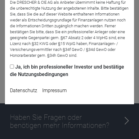
Die DRESCHER & CIE AG als Anbieter übernimmt keine Haftung für
die unberechtigte Nutzung der angebotenen Inhalte. Bitte bestätigen
Sie, dass Sie die auf dieser Website enthaltenen Informationen
weder als Entscheidungsgrundlage für Finanzanlagen nutzen noch
Zurück
die Informationen Dritten zugänglich machen werden. Ferner
bestätigen Sie bitte, dass Sie ein professioneller Anleger oder eine
geeignete Gegenpartei gem. §67 Absatz 2 oder 4 WpHG sind, eine
Lizenz nach §32 KWG oder §15 WpIG haben, Finanzanlagen- /
Versicherungsvermittler nach §34f GewO / §34d GewO oder
Honorarberater gem. §34h GewO sind.
Ja, ich bin professioneller Investor und bestätige
die Nutzungsbedingungen
Datenschutz
Impressum
Haben Sie Fragen oder
benötigen mehr Informationen?