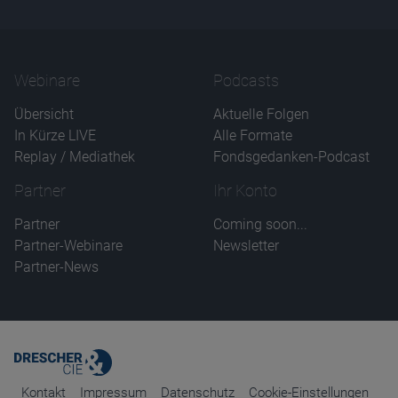
Name
CPref
Anbieter
D&C
Zweck
Webinare
Podcasts
Ablauf
1 Jahr
Übersicht
Aktuelle Folgen
In Kürze LIVE
Alle Formate
Replay / Mediathek
Fondsgedanken-Podcast
Partner
Ihr Konto
Partner
Coming soon...
Partner-Webinare
Newsletter
Partner-News
Kontakt
Impressum
Datenschutz
Cookie-Einstellungen