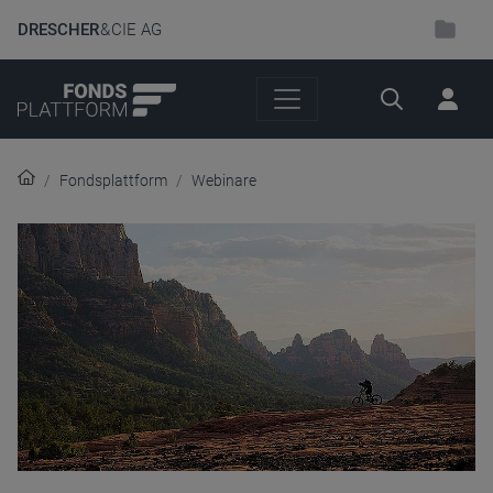
DRESCHER
& CIE AG
Suche
Fondsplattform
Webinare