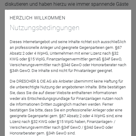
diskutieren und haben hierzu wie immer spannende Gäste
eingeladen.
HERZLICH WILLKOMMEN
Peter Schlickenrieder, ehemaliger
Nutzungsbedingungen
Silbermedaillengewinner und heutiger Bundestrainer der
deutschen Skilangläufer
, wird Einblicke in den
Dieses Internetangebot und seine Inhalte richtet sich ausschließlich
Trainingsalltag der Spitzensportler geben. Dabei wird er
an professionelle Anleger und geeignete Gegenparteien gem. §67
Absatz 2 oder 4 WpHG, Unternehmen mit einer Lizenz nach §32
aber auch Tipps für alle Teilnehmer parat haben, wie jeder
KWG oder §15 WplG, Finanzanlagenvermittler gemäß §34f GewO,
von uns seine eigene Fitness durch entsprechendes
Versicherungsvermittler nach §34d GewO oder Honorarberater nach
Training gepaart mit passender Ernährung verbessern
§34h GewO. Die Inhalte sind nicht für Privatanleger geeignet.
kann.
Die DRESCHER & CIE AG als Anbieter übernimmt keine Haftung für
die unberechtigte Nutzung der angebotenen Inhalte. Bitte bestätigen
Ewa Przybylko
ist Analystin im Team
des erfolgreichen
Sie, dass Sie die auf dieser Website enthaltenen Informationen
AB International Health Care Portfolios
in New York.
weder als Entscheidungsgrundlage für Finanzanlagen nutzen noch
die Informationen Dritten zugänglich machen werden. Ferner
Neben einem Update zum Fonds, der im vergangenen Jahr
bestätigen Sie bitte, dass Sie ein professioneller Anleger oder eine
sein 40 jähriges Jubiläum gefeiert hatte, wird Ewa auch auf
geeignete Gegenpartei gem. §67 Absatz 2 oder 4 WpHG sind, eine
interessante Einzeltitel eingehen und aktuelle
Lizenz nach §32 KWG oder §15 WpIG haben, Finanzanlagen- /
Versicherungsvermittler nach §34f GewO / §34d GewO oder
Zukunftstrends des Gesundheitswesen beleuchten.
Honorarberater gem. §34h GewO sind.