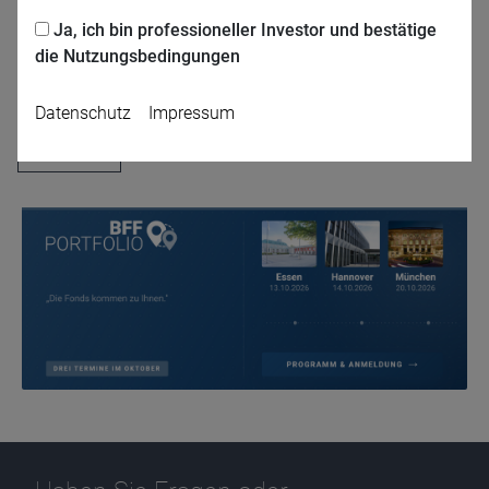
Ja, ich bin professioneller Investor und bestätige
die Nutzungsbedingungen
Jetzt für das Partner-Webinar anmelden
Datenschutz
Impressum
Zurück
Name
CPref
Anbieter
D&C
Zweck
Ablauf
1 Jahr