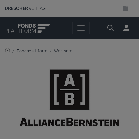
DRESCHER
& CIE AG
Suche
Fondsplattform
Webinare