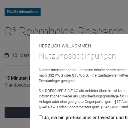
Fidelity International
R³ Roemhelds Research 
HERZLICH WILLKOMMEN
Nutzungsbedingungen
10. März 2026 | 08:45 Uhr
Dieses Internetangebot und seine Inhalte richtet sich
nach §32 KWG oder §15 WplG, Finanzanlagenvermittler
15 Minuten Kapitalmarkt
- Carsten Roemheld gibt seine Eins
Privatanleger geeignet.
Marktbeobachtungen sowie Erkenntnisse aus den Research-Tea
Die DRESCHER & CIE AG als Anbieter übernimmt keine Haf
Informationen weder als Entscheidungsgrundlage für Fin
Anleger oder eine geeignete Gegenpartei gem. §67 Abs
§34d GewO oder Honorarberater gem. §34h GewO sind
Jetzt für
Ja, ich bin professioneller Investor und