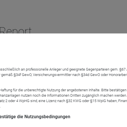
Report
 ausschließlich an professionelle Anleger und geeignete Gegenparteien gem. §6
 gemäß §34f GewO, Versicherungsvermittler nach §34d GewO oder Honorarberate
chätzung der makroökonomischen Ereignisse. Dabei hat er wicht
ms von Fidelity stets im Blick.
tung für die unberechtigte Nutzung der angebotenen Inhalte. Bitte bestätigen 
anzanlagen nutzen noch die Informationen Dritten zugänglich machen werden. Fe
atz 2 oder 4 WpHG sind, eine Lizenz nach §32 KWG oder §15 WpIG haben, Finan
.
 das Partner-Webinar anmelden
 bestätige die Nutzungsbedingungen