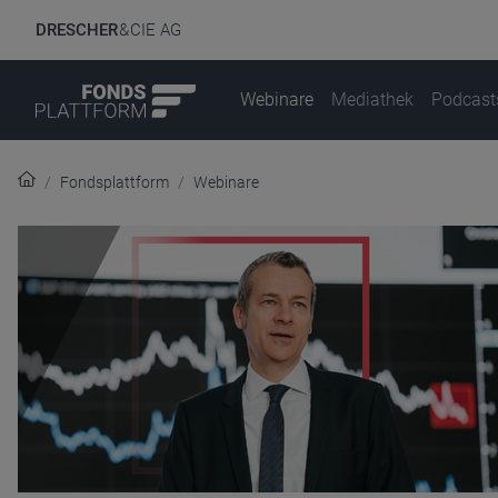
DRESCHER
& CIE AG
Webinare
Mediathek
Podcast
Fondsplattform
Webinare