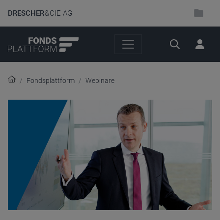
DRESCHER
& CIE AG
Suche
Fondsplattform
Webinare