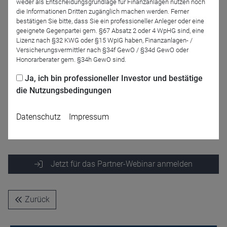
Referenten
weder als Entscheidungsgrundlage für Finanzanlagen nutzen noch
die Informationen Dritten zugänglich machen werden. Ferner
bestätigen Sie bitte, dass Sie ein professioneller Anleger oder eine
geeignete Gegenpartei gem. §67 Absatz 2 oder 4 WpHG sind, eine
Lizenz nach §32 KWG oder §15 WpIG haben, Finanzanlagen- /
Versicherungsvermittler nach §34f GewO / §34d GewO oder
Honorarberater gem. §34h GewO sind.
Ja, ich bin professioneller Investor und bestätige
die Nutzungsbedingungen
Carsten Roemheld
Fidelity International
Datenschutz
Impressum
Jetzt für das Partner-Webinar anmelden
Zurück
Name
CPref
Anbieter
D&C