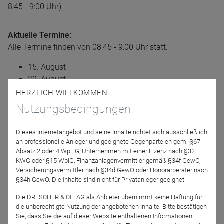
8:45 - 9:00 Uhr).
Aktuelle Termine:
Alle Termine finden von 08:45 - 9:00 Uhr statt.
15. August
29. August
HERZLICH WILLKOMMEN
12. September
Nutzungsbedingungen
26. September
Dieses Internetangebot und seine Inhalte richtet sich ausschließlich
10. Oktober
an professionelle Anleger und geeignete Gegenparteien gem. §67
Absatz 2 oder 4 WpHG, Unternehmen mit einer Lizenz nach §32
KWG oder §15 WplG, Finanzanlagenvermittler gemäß §34f GewO,
07. November
Versicherungsvermittler nach §34d GewO oder Honorarberater nach
21. November
§34h GewO. Die Inhalte sind nicht für Privatanleger geeignet.
Die DRESCHER & CIE AG als Anbieter übernimmt keine Haftung für
05. Dezember
die unberechtigte Nutzung der angebotenen Inhalte. Bitte bestätigen
Sie, dass Sie die auf dieser Website enthaltenen Informationen