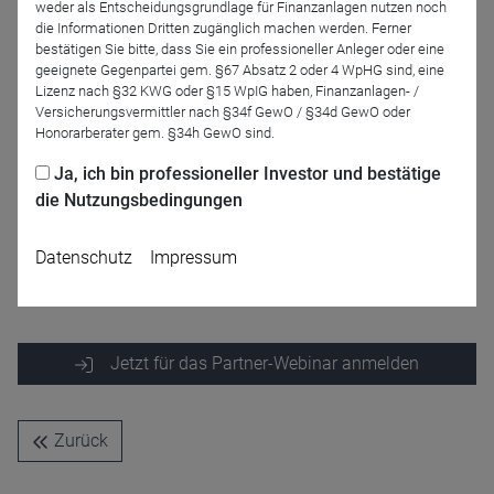
weder als Entscheidungsgrundlage für Finanzanlagen nutzen noch
die Informationen Dritten zugänglich machen werden. Ferner
bestätigen Sie bitte, dass Sie ein professioneller Anleger oder eine
geeignete Gegenpartei gem. §67 Absatz 2 oder 4 WpHG sind, eine
Lizenz nach §32 KWG oder §15 WpIG haben, Finanzanlagen- /
Versicherungsvermittler nach §34f GewO / §34d GewO oder
Honorarberater gem. §34h GewO sind.
Ja, ich bin professioneller Investor und bestätige
die Nutzungsbedingungen
Stefan Riße
Johannes Hesche
ACATIS Investment KVG
mbH
Datenschutz
Impressum
Jetzt für das Partner-Webinar anmelden
Zurück
Name
CPref
Anbieter
D&C