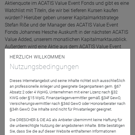
Aktienquote im ACATIS Value Event Fonds und gibt es eine
Watchlist mit Titeln, die wir bei tieferen Kursen kaufen
würden? Hierüber geben unserer Kapitalmarktstratege
Stefan Riße und der Manager des ACATIS Value Event
Fonds Johannes Hesche Auskunft in der nächsten ACATIS
Value Added, unserem monatlichen Kapitalmarktausblick.
Außerdem wird eine Aktie aus dem ACATIS Value Event
Fonds vorgestellt.
HERZLICH WILLKOMMEN
Nutzungsbedingungen
Das Webinar dauert ca. 45 Minuten. Danach stehen Ihnen
Dieses Internetangebot und seine Inhalte richtet sich ausschließlich
die Referenten gerne für Fragen zur Verfügung.
an professionelle Anleger und geeignete Gegenparteien gem. §67
Absatz 2 oder 4 WpHG, Unternehmen mit einer Lizenz nach §32
KWG oder §15 WplG, Finanzanlagenvermittler gemäß §34f GewO,
Versicherungsvermittler nach §34d GewO oder Honorarberater nach
ACATIS Webinare richten sich ausschließlich an
§34h GewO. Die Inhalte sind nicht für Privatanleger geeignet.
professionelle Kunden.
Die DRESCHER & CIE AG als Anbieter übernimmt keine Haftung für
die unberechtigte Nutzung der angebotenen Inhalte. Bitte bestätigen
Sie, dass Sie die auf dieser Website enthaltenen Informationen
Referenten