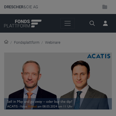
DRESCHER
& CIE AG
Suche
Fondsplattform
Webinare