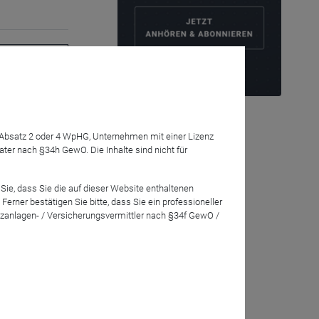
Anmelden
!
7 Absatz 2 oder 4 WpHG, Unternehmen mit einer Lizenz
er Tools für
r nach §34h GewO. Die Inhalte sind nicht für
er
Sie, dass Sie die auf dieser Website enthaltenen
ander
rner bestätigen Sie bitte, dass Sie ein professioneller
zanlagen- / Versicherungsvermittler nach §34f GewO /