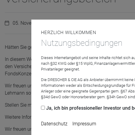
05. November 2024 | 14:00 Uhr
HERZLICH WILLKOMMEN
Nutzungsbedingungen
Hätten Sie gerne alles in einem System? Dann lernen Sie den
Dieses Internetangebot und seine Inhalte richtet sich
In diesem Webinar benennen wir die Herausforderungen des M
nach §32 KWG oder §15 WplG, Finanzanlagenvermittler
den Versicherungsbereich. Sie erleben unter anderem live, wie 
Privatanleger geeignet.
FondsKonzept AG ablaufen kann.
Die DRESCHER & CIE AG als Anbieter übernimmt keine Haf
Wir freuen uns darauf Sie kennenzulernen und unsere Partner
Informationen weder als Entscheidungsgrundlage für Fin
Anleger oder eine geeignete Gegenpartei gem. §67 Abs
Lehmann sowie Jan Gräf (Vertriebsmanager Versicherungen), 
§34d GewO oder Honorarberater gem. §34h GewO sind
Stellen Sie mit uns gemeinsam die Weichen für Ihr Unternehmen
Ja, ich bin professioneller Investor und
Weitere Informationen vorab rund um die FondsKonzept AG erh
Datenschutz
Impressum
Wir freuen uns auf Ihre Teilnahme am Webinar!