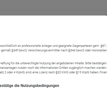
 Technikpionier für Finanz- und Versicherungsmakler neu kennen
 ausschließlich an professionelle Anleger und geeignete Gegenparteien gem. §6
arktes und zeigen Ihnen unsere Lösungsansätze mit Hilfe unser
 gemäß §34f GewO, Versicherungsvermittler nach §34d GewO oder Honorarberate
einfach eine professionelle Beratung in der digitalisierten Welt d
tung für die unberechtigte Nutzung der angebotenen Inhalte. Bitte bestätigen 
schaft in Person unseres Marketing & Vertriebsvorstandes, Alex
anzanlagen nutzen noch die Informationen Dritten zugänglich machen werden. Fe
atz 2 oder 4 WpHG sind, eine Lizenz nach §32 KWG oder §15 WpIG haben, Finan
vorzustellen!
.
, um es in eine erfolgreiche, digitale Zukunft zu führen.
 bestätige die Nutzungsbedingungen
alten Sie hier:
https://www.fondskonzept.ag/