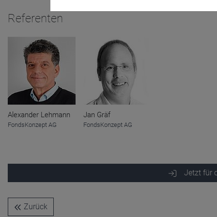
Referenten
Name
CPref
Anbieter
D&C
Zweck
Ablauf
1 Jahr
Alexander Lehmann
Jan Gräf
FondsKonzept AG
FondsKonzept AG
Jetzt für
Zurück