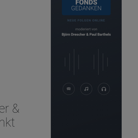
er &
nkt