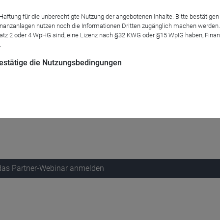
tung für die unberechtigte Nutzung der angebotenen Inhalte. Bitte bestätigen 
anzanlagen nutzen noch die Informationen Dritten zugänglich machen werden. Fe
atz 2 oder 4 WpHG sind, eine Lizenz nach §32 KWG oder §15 WpIG haben, Finan
.
s 3. Quartal und geben einen Einblick in die jüngsten Portfolio-
 bestätige die Nutzungsbedingungen
 in Japan. Warum die beiden gerade
Unternehmen aus Japan
als
ie aufgrund von eingetretenen Events im Bereich
Sondersituati
 Webinar ein. Zudem werden die beiden einen Ausblick auf di
itige Marktumfeld geben.
 das Partner-Webinar anmelden