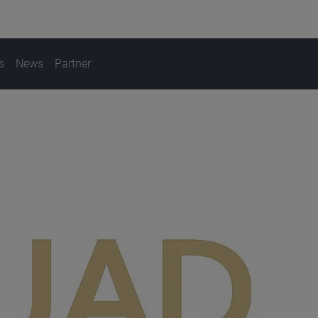
s
News
Partner