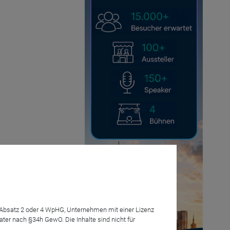
7 Absatz 2 oder 4 WpHG, Unternehmen mit einer Lizenz
r nach §34h GewO. Die Inhalte sind nicht für