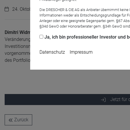
24. Oktober 2023 | 10:30 Uhr
Die DRESCHER & CIE AG als Anbieter übernimmt keine Haf
Informationen weder als Entscheidungsgrundlage für Fin
Anleger oder eine geeignete Gegenpartei gem. §67 Abs
§34d GewO oder Honorarberater gem. §34h GewO sind
Dimitri Widmann
und
Fabian Leuchtner
blicken zurück auf da
Ja, ich bin professioneller Investor und
Veränderungen. Neue Titel fanden die beiden unter anderem
Investitionsmöglichkeit ansehen und welche Veränderungen s
Datenschutz
Impressum
vorgenommen haben, darauf gehen Widmann und Leuchtner im
des Portfolios und die Positionierung in Bezug auf das derze
Name
CPref
Jetzt für
Anbieter
D&C
Zweck
Ablauf
1 Jahr
Zurück