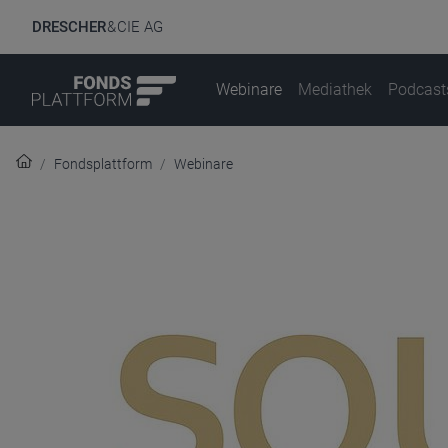
DRESCHER
& CIE AG
Webinare
Mediathek
Podcast
Fondsplattform
Webinare