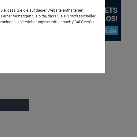
Anmelden
Sie, dass Sie die auf dieser Website enthaltenen
rner bestätigen Sie bitte, dass Sie ein professioneller
zanlagen- / Versicherungsvermittler nach §34f GewO /
 interessante
onen
e Chancen