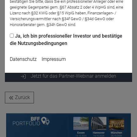
bestätigen Sie bitte, dass Sie ein professioneller Anleger oder eine
geeignete Gegenpartei gem. §67 Absatz 2 oder 4 WpHG sind, eine
Lizenz nach §32 KWG oder §15 WpIG haben, Finanzanlagen- /
Versicherungsvermittler nach §34f GewO / §34d GewO oder
Honorarberater gem. §34h GewO sind.
Ja, ich bin professioneller Investor und bestätige
Michael Kugelmann
die Nutzungsbedingungen
SQUAD Fonds
Datenschutz
Impressum
Jetzt für das Partner-Webinar anmelden
Zurück
Name
CPref
Anbieter
D&C
Zweck
Ablauf
1 Jahr