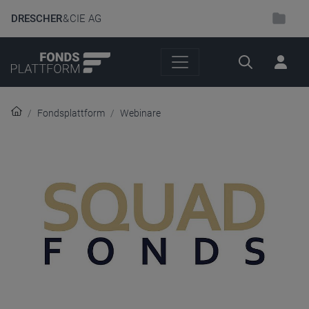
DRESCHER
& CIE AG
Suche
Fondsplattform
Webinare