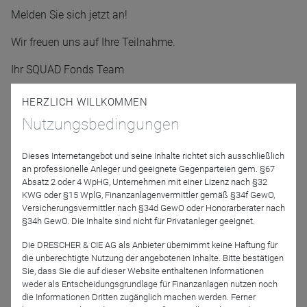
Melden Sie sich jetzt an!
Wir freuen uns auf Ihre Teilnahme.
Ihr SQUAD Fonds Team
HERZLICH WILLKOMMEN
Referenten
Nutzungsbedingungen
Dieses Internetangebot und seine Inhalte richtet sich ausschließlich
an professionelle Anleger und geeignete Gegenparteien gem. §67
Absatz 2 oder 4 WpHG, Unternehmen mit einer Lizenz nach §32
KWG oder §15 WplG, Finanzanlagenvermittler gemäß §34f GewO,
Versicherungsvermittler nach §34d GewO oder Honorarberater nach
§34h GewO. Die Inhalte sind nicht für Privatanleger geeignet.
Elmar Peters
Thorsten Vetter
Die DRESCHER & CIE AG als Anbieter übernimmt keine Haftung für
Praemium Capital
Praemium Capital
die unberechtigte Nutzung der angebotenen Inhalte. Bitte bestätigen
Sie, dass Sie die auf dieser Website enthaltenen Informationen
weder als Entscheidungsgrundlage für Finanzanlagen nutzen noch
die Informationen Dritten zugänglich machen werden. Ferner