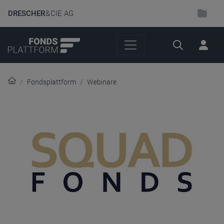
DRESCHER
& CIE AG
Suche
Fondsplattform
Webinare