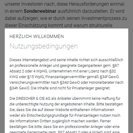
unserer Investoren nach, diese Herausforderungen einmal
in einem
Sonderwebinar
ausführlich darzustellen. Er wird
dabei aufzeigen, wie er durch seinen Investmentprozess zu
dieser Einschätzung kommt und warum strukturelle
Faktoren wie Geografie, Geopolitik, Demographie etc.
HERZLICH WILLKOMMEN
letztlich die
langfristige Entwicklung
eines Landes
Nutzungsbedingungen
bestimmen.
Melden Sie sich jetzt zu unserem Webinar
„China –
Dieses Internetangebot und seine Inhalte richtet sich ausschließlich
Makroinvestieren in der Praxis“
an und seien Sie gespannt
an professionelle Anleger und geeignete Gegenparteien gem. §67
Absatz 2 oder 4 WpHG, Unternehmen mit einer Lizenz nach §32
auf den
Einblick in den Maschinenraum eines
KWG oder §15 WplG, Finanzanlagenvermittler gemäß §34f GewO,
Makroinvestmentprozesses
.
Versicherungsvermittler nach §34d GewO oder Honorarberater nach
§34h GewO. Die Inhalte sind nicht für Privatanleger geeignet.
Referenten
Die DRESCHER & CIE AG als Anbieter übernimmt keine Haftung für
die unberechtigte Nutzung der angebotenen Inhalte. Bitte bestätigen
Sie, dass Sie die auf dieser Website enthaltenen Informationen
weder als Entscheidungsgrundlage für Finanzanlagen nutzen noch
die Informationen Dritten zugänglich machen werden. Ferner
bestätigen Sie bitte, dass Sie ein professioneller Anleger oder eine
geeignete Gegenpartei gem. §67 Absatz 2 oder 4 WpHG sind, eine