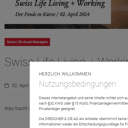
Swiss Life Asset Managers
Swiss Life Living + Worki
HERZLICH WILLKOMMEN
Nutzungsbedingungen
02. April 2024 | 14:00 Uhr
Dieses Internetangebot und seine Inhalte richtet sich
nach §32 KWG oder §15 WplG, Finanzanlagenvermittler
Was macht den Swiss Life Living + Working so außergewöhnli
Privatanleger geeignet.
Die DRESCHER & CIE AG als Anbieter übernimmt keine Haf
Informationen weder als Entscheidungsgrundlage für Fin