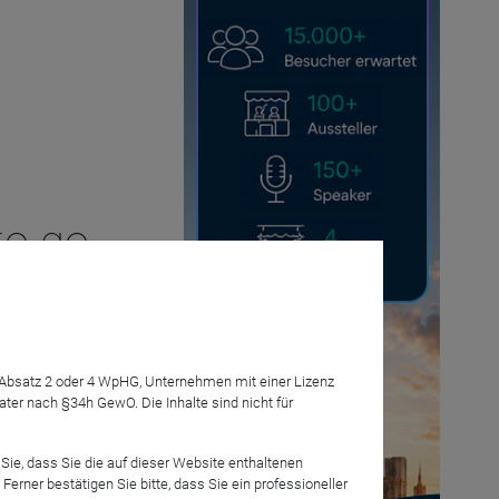
to go
Anmelden
7 Absatz 2 oder 4 WpHG, Unternehmen mit einer Lizenz
r nach §34h GewO. Die Inhalte sind nicht für
Sie, dass Sie die auf dieser Website enthaltenen
rner bestätigen Sie bitte, dass Sie ein professioneller