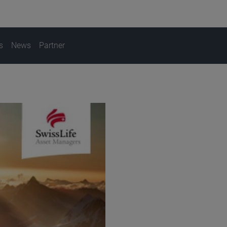
s
News
Partner