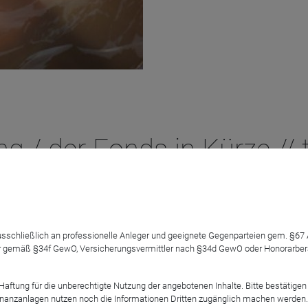
ng / der Fonds in Kürze // 
 ausschließlich an professionelle Anleger und geeignete Gegenparteien gem. §6
 gemäß §34f GewO, Versicherungsvermittler nach §34d GewO oder Honorarberate
ch? Wie unterscheidet er sich zu anderen Angeboten im Markt?
tung für die unberechtigte Nutzung der angebotenen Inhalte. Bitte bestätigen 
anzanlagen nutzen noch die Informationen Dritten zugänglich machen werden. Fe