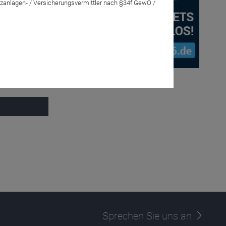
zanlagen- / Versicherungsvermittler nach §34f GewO /
 Living +
Sprechen Sie uns an