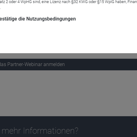
atz 2 oder 4 WpHG sind, eine Lizenz nach §32 KWG oder §15 WpIG haben, Finan
ing geht es in unserem Webinar. Kurz und knackig - to go eben!
.
 bestätige die Nutzungsbedingungen
 Produktmanagement und Vertriebssteuerung, die überlegen, den
ten + Fragen.
 das Partner-Webinar anmelden
 mehr Informationen?