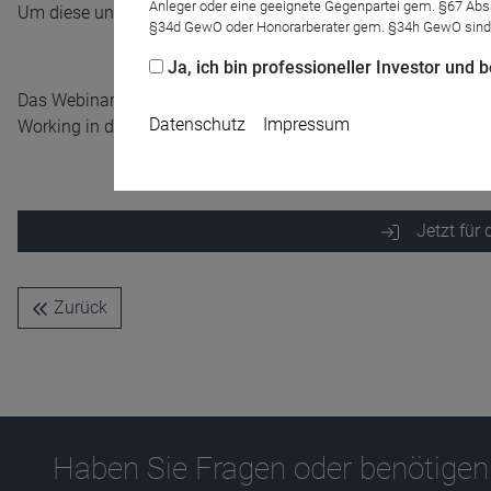
Anleger oder eine geeignete Gegenpartei gem. §67 Abs
Um diese und Ihre weiteren Fragen rund um den Living + Work
§34d GewO oder Honorarberater gem. §34h GewO sind
Ja, ich bin professioneller Investor und
Das Webinar richtet sich an Mitarbeitende aus den Bereichen
Datenschutz
Impressum
Working in den Vertrieb aufzunehmen. Zeitrahmen ca.15 Minu
Jetzt für
Name
CPref
Zurück
Anbieter
D&C
Zweck
Ablauf
1 Jahr
Haben Sie Fragen oder benötigen